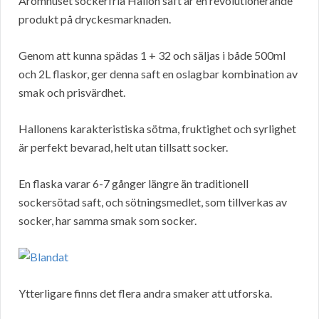
Aromhuset sockerfria Hallon saft är en revolutionerande
produkt på dryckesmarknaden.
Genom att kunna spädas 1 + 32 och säljas i både 500ml
och 2L flaskor, ger denna saft en oslagbar kombination av
smak och prisvärdhet.
Hallonens karakteristiska sötma, fruktighet och syrlighet
är perfekt bevarad, helt utan tillsatt socker.
En flaska varar 6-7 gånger längre än traditionell
sockersötad saft, och sötningsmedlet, som tillverkas av
socker, har samma smak som socker.
Ytterligare finns det flera andra smaker att utforska.