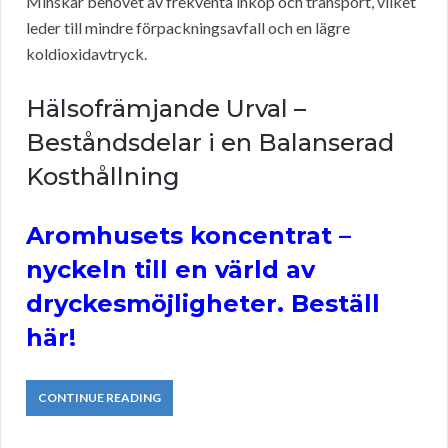
Minskar behovet av frekventa inköp och transport, vilket
leder till mindre förpackningsavfall och en lägre
koldioxidavtryck.
Hälsofrämjande Urval –
Beståndsdelar i en Balanserad
Kosthållning
Aromhusets koncentrat –
nyckeln till en värld av
dryckesmöjligheter. Beställ
här!
CONTINUE READING