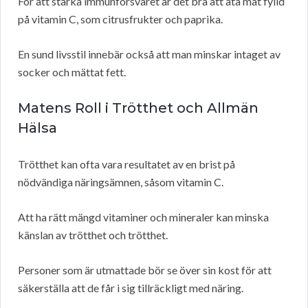
För att stärka immunförsvaret är det bra att äta mat fylld
på vitamin C, som citrusfrukter och paprika.
En sund livsstil innebär också att man minskar intaget av
socker och mättat fett.
Matens Roll i Trötthet och Allmän
Hälsa
Trötthet kan ofta vara resultatet av en brist på
nödvändiga näringsämnen, såsom vitamin C.
Att ha rätt mängd vitaminer och mineraler kan minska
känslan av trötthet och trötthet.
Personer som är utmattade bör se över sin kost för att
säkerställa att de får i sig tillräckligt med näring.