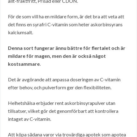
allt-fraktfritt, Prisad eller CDON.
För de som vill ha en mildare form, är det bra att veta att
det finns en syrafri C-vitamin som heter askorbinsyrans
kalciumsalt.
Denna sort fungerar ännu bättre för flertalet och är
mildare för magen, men den är också något
kostsammare
.
Det är avgörande att anpassa doseringen av C-vitamin
efter behov, och pulverform ger den flexibiliteten.
Helhetshälsa erbjuder rent askorbinsyrapulver utan
tillsatser, vilket gör det genomförbart att kontrollera
intaget av C-vitamin.
Att köpa sådana varor via trovärdiga apotek som apotea