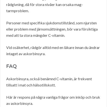
rådgivning, då för stora nivåer kan orsaka mag-
tarmproblem.
Personer med specifika sjukdomstillstånd, som njursten
eller problem med järnomsättningen, bör vara försiktiga
med att ta stora mängder C-vitamin.
Vid osäkerhet, rådgör alltid med en läkare innan du ändrar
intaget av askorbinsyra.
FAQ
Askorbinsyra, också benämnd C-vitamin, är frekvent
tillsatt i mat och hälsotillskott.
Här är respons på några vanliga frågor om inköp och bruk
av askorbinsyra.