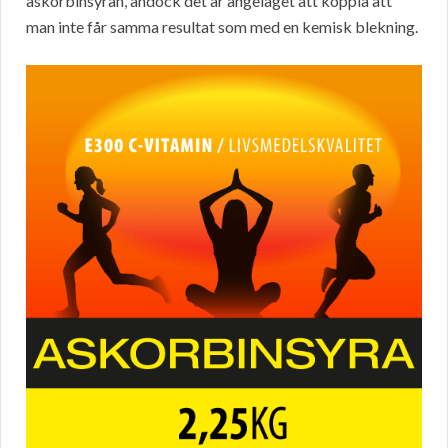
askorbinsyran, ändock det är angeläget att koppla att
man inte får samma resultat som med en kemisk blekning.