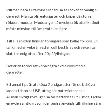
Vill man bara sluta röka eller snusa så räcker en vanlig e-
cigarett. Många blir entusiaster och köper då större
rökdon, moddar. Moddar ger så mycket rök att nikotinet
måste minskas till 3 mg/ml eller lägre.
Till alla rökdon finns en förångare som kallas för coil. En
tank med en veke är vad en coil består av och veken tar
slut, i en ecig ofta efter 20 påfyllningar.
Det är en fördel att köpa några extra coils med e-
cigaretten.
Ett annat tips är att köpa 2 e-cigaretter för de behöver
laddas i datorns USB-uttag när batteriet tar slut.
Är man riktigt röksugen så tar batteriet slut just då. Ladda
en e-cig samtidigt som den andra används till rökning så är