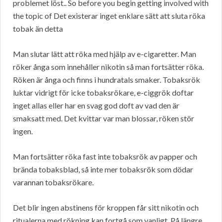
problemet löst.. So before you begin getting involved with
the topic of Det existerar inget enklare sätt att sluta röka
tobak än detta
Man slutar lätt att röka med hjälp av e-cigaretter. Man
röker ånga som innehåller nikotin så man fortsätter röka.
Röken är ånga och finns i hundratals smaker. Tobaksrök
luktar vidrigt för icke tobaksrökare, e-ciggrök doftar
inget allas eller har en svag god doft av vad den är
smaksatt med. Det kvittar var man blossar, röken stör
ingen.
Man fortsätter röka fast inte tobaksrök av papper och
brända tobaksblad, så inte mer tobaksrök som dödar
varannan tobaksrökare.
Det blir ingen abstinens för kroppen får sitt nikotin och
ritualerna med rökning kan fortgå som vanligt. På längre