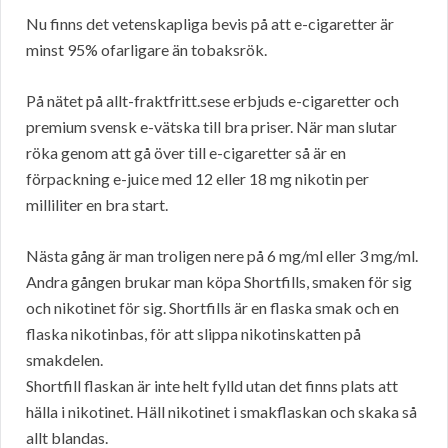
Nu finns det vetenskapliga bevis på att e-cigaretter är
minst 95% ofarligare än tobaksrök.
På nätet på allt-fraktfritt.sese erbjuds e-cigaretter och
premium svensk e-vätska till bra priser. När man slutar
röka genom att gå över till e-cigaretter så är en
förpackning e-juice med 12 eller 18 mg nikotin per
milliliter en bra start.
Nästa gång är man troligen nere på 6 mg/ml eller 3 mg/ml.
Andra gången brukar man köpa Shortfills, smaken för sig
och nikotinet för sig. Shortfills är en flaska smak och en
flaska nikotinbas, för att slippa nikotinskatten på
smakdelen.
Shortfill flaskan är inte helt fylld utan det finns plats att
hälla i nikotinet. Häll nikotinet i smakflaskan och skaka så
allt blandas.