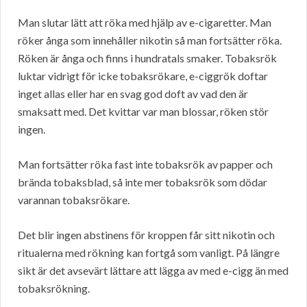
Man slutar lätt att röka med hjälp av e-cigaretter. Man
röker ånga som innehåller nikotin så man fortsätter röka.
Röken är ånga och finns i hundratals smaker. Tobaksrök
luktar vidrigt för icke tobaksrökare, e-ciggrök doftar
inget allas eller har en svag god doft av vad den är
smaksatt med. Det kvittar var man blossar, röken stör
ingen.
Man fortsätter röka fast inte tobaksrök av papper och
brända tobaksblad, så inte mer tobaksrök som dödar
varannan tobaksrökare.
Det blir ingen abstinens för kroppen får sitt nikotin och
ritualerna med rökning kan fortgå som vanligt. På längre
sikt är det avsevärt lättare att lägga av med e-cigg än med
tobaksrökning.