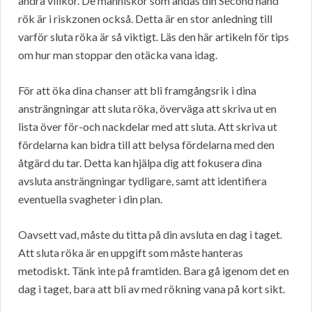
andra villkor. De människor som andas din Second hand
rök är i riskzonen också. Detta är en stor anledning till
varför sluta röka är så viktigt. Läs den här artikeln för tips
om hur man stoppar den otäcka vana idag.
För att öka dina chanser att bli framgångsrik i dina
ansträngningar att sluta röka, överväga att skriva ut en
lista över för-och nackdelar med att sluta. Att skriva ut
fördelarna kan bidra till att belysa fördelarna med den
åtgärd du tar. Detta kan hjälpa dig att fokusera dina
avsluta ansträngningar tydligare, samt att identifiera
eventuella svagheter i din plan.
Oavsett vad, måste du titta på din avsluta en dag i taget.
Att sluta röka är en uppgift som måste hanteras
metodiskt. Tänk inte på framtiden. Bara gå igenom det en
dag i taget, bara att bli av med rökning vana på kort sikt.