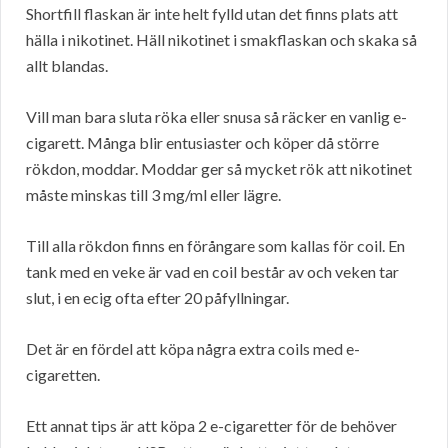
Shortfill flaskan är inte helt fylld utan det finns plats att
hälla i nikotinet. Häll nikotinet i smakflaskan och skaka så
allt blandas.
Vill man bara sluta röka eller snusa så räcker en vanlig e-
cigarett. Många blir entusiaster och köper då större
rökdon, moddar. Moddar ger så mycket rök att nikotinet
måste minskas till 3 mg/ml eller lägre.
Till alla rökdon finns en förångare som kallas för coil. En
tank med en veke är vad en coil består av och veken tar
slut, i en ecig ofta efter 20 påfyllningar.
Det är en fördel att köpa några extra coils med e-
cigaretten.
Ett annat tips är att köpa 2 e-cigaretter för de behöver