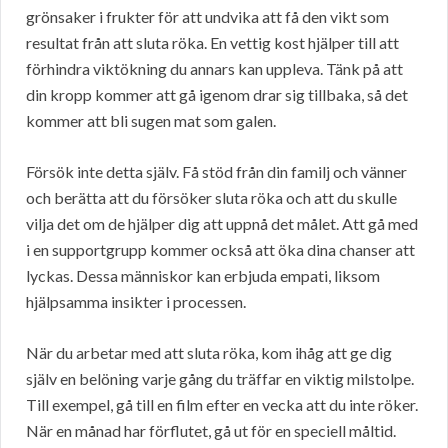
grönsaker i frukter för att undvika att få den vikt som
resultat från att sluta röka. En vettig kost hjälper till att
förhindra viktökning du annars kan uppleva. Tänk på att
din kropp kommer att gå igenom drar sig tillbaka, så det
kommer att bli sugen mat som galen.
Försök inte detta själv. Få stöd från din familj och vänner
och berätta att du försöker sluta röka och att du skulle
vilja det om de hjälper dig att uppnå det målet. Att gå med
i en supportgrupp kommer också att öka dina chanser att
lyckas. Dessa människor kan erbjuda empati, liksom
hjälpsamma insikter i processen.
När du arbetar med att sluta röka, kom ihåg att ge dig
själv en belöning varje gång du träffar en viktig milstolpe.
Till exempel, gå till en film efter en vecka att du inte röker.
När en månad har förflutet, gå ut för en speciell måltid.