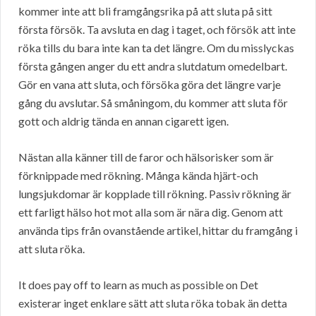
kommer inte att bli framgångsrika på att sluta på sitt
första försök. Ta avsluta en dag i taget, och försök att inte
röka tills du bara inte kan ta det längre. Om du misslyckas
första gången anger du ett andra slutdatum omedelbart.
Gör en vana att sluta, och försöka göra det längre varje
gång du avslutar. Så småningom, du kommer att sluta för
gott och aldrig tända en annan cigarett igen.
Nästan alla känner till de faror och hälsorisker som är
förknippade med rökning. Många kända hjärt-och
lungsjukdomar är kopplade till rökning. Passiv rökning är
ett farligt hälso hot mot alla som är nära dig. Genom att
använda tips från ovanstående artikel, hittar du framgång i
att sluta röka.
It does pay off to learn as much as possible on Det
existerar inget enklare sätt att sluta röka tobak än detta