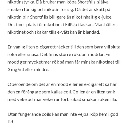
nikotinstyrka. Då brukar man köpa Shortfills, själva
smaken för sig och nikotin för sig. Då det är skatt på
nikotin blir Shortfills billigare än nikotinhaltig e-juice.
Det finns plats för nikotinet i FillUp flaskan. Man häller i
nikotinet och skakar tills e-vätskan är blandad.
En vanlig liten e-cigarett räcker till den som bara vill sluta
röka eller snusa. Det finns större rökdon, moddar. En
modd ger mycket mer rök så man får minska nikotinet till
3 mg/ml eller mindre.
Oberoende om det är en modd eller en e-cigarett så har
den en förångare som kallas coil. Coilen är en liten tank
med veke och när veken är förbrukad smakar röken illa.
Utan fungerande coils kan man inte vejpa, köp hem i god
tid.