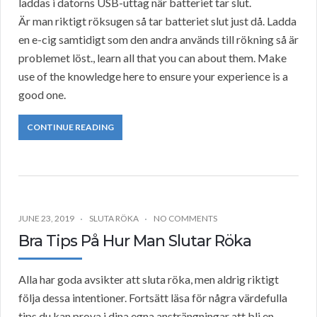
laddas i datorns USB-uttag när batteriet tar slut.
Är man riktigt röksugen så tar batteriet slut just då. Ladda
en e-cig samtidigt som den andra används till rökning så är
problemet löst., learn all that you can about them. Make
use of the knowledge here to ensure your experience is a
good one.
CONTINUE READING
JUNE 23, 2019
SLUTA RÖKA
NO COMMENTS
Bra Tips På Hur Man Slutar Röka
Alla har goda avsikter att sluta röka, men aldrig riktigt
följa dessa intentioner. Fortsätt läsa för några värdefulla
tips du kan prova i dina egna ansträngningar att bli en