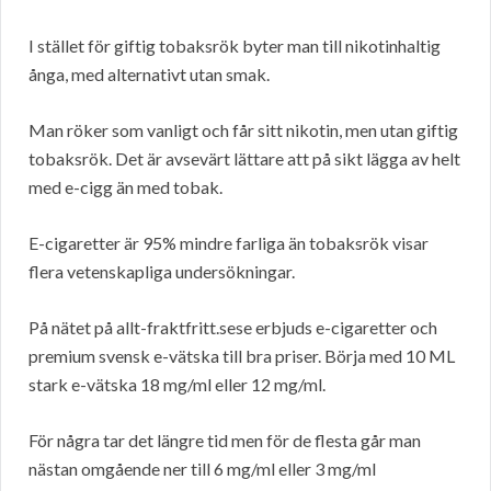
I stället för giftig tobaksrök byter man till nikotinhaltig
ånga, med alternativt utan smak.
Man röker som vanligt och får sitt nikotin, men utan giftig
tobaksrök. Det är avsevärt lättare att på sikt lägga av helt
med e-cigg än med tobak.
E-cigaretter är 95% mindre farliga än tobaksrök visar
flera vetenskapliga undersökningar.
På nätet på allt-fraktfritt.sese erbjuds e-cigaretter och
premium svensk e-vätska till bra priser. Börja med 10 ML
stark e-vätska 18 mg/ml eller 12 mg/ml.
För några tar det längre tid men för de flesta går man
nästan omgående ner till 6 mg/ml eller 3 mg/ml