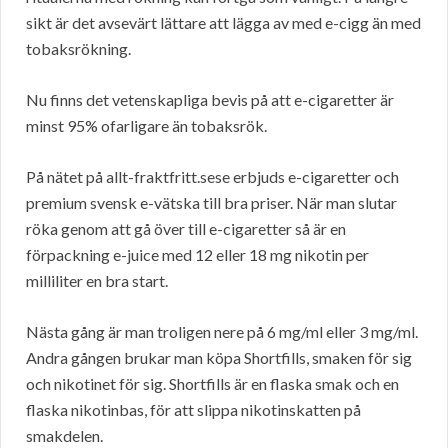
sikt är det avsevärt lättare att lägga av med e-cigg än med
tobaksrökning.
Nu finns det vetenskapliga bevis på att e-cigaretter är
minst 95% ofarligare än tobaksrök.
På nätet på allt-fraktfritt.sese erbjuds e-cigaretter och
premium svensk e-vätska till bra priser. När man slutar
röka genom att gå över till e-cigaretter så är en
förpackning e-juice med 12 eller 18 mg nikotin per
milliliter en bra start.
Nästa gång är man troligen nere på 6 mg/ml eller 3 mg/ml.
Andra gången brukar man köpa Shortfills, smaken för sig
och nikotinet för sig. Shortfills är en flaska smak och en
flaska nikotinbas, för att slippa nikotinskatten på
smakdelen.