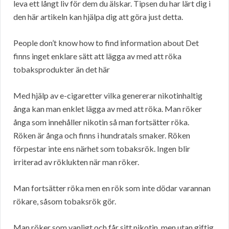
leva ett långt liv för dem du älskar. Tipsen du har lärt dig i
den här artikeln kan hjälpa dig att göra just detta.
People don’t know how to find information about Det
finns inget enklare sätt att lägga av med att röka
tobaksprodukter än det här
Med hjälp av e-cigaretter vilka genererar nikotinhaltig
ånga kan man enklet lägga av med att röka. Man röker
ånga som innehåller nikotin så man fortsätter röka.
Röken är ånga och finns i hundratals smaker. Röken
förpestar inte ens närhet som tobaksrök. Ingen blir
irriterad av röklukten när man röker.
Man fortsätter röka men en rök som inte dödar varannan
rökare, såsom tobaksrök gör.
Man röker som vanligt och får sitt nikotin, men utan giftig