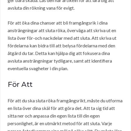
ger bara skada. Läs den här artikeln för att lära dig att
avsluta din rökning vana för evigt.
För att öka dina chanser att bli framgångsrik i dina
ansträngningar att sluta röka, överväga att skriva ut en
lista över för-och nackdelar med att sluta. Att skriva ut
fördelarna kan bidra till att belysa fördelarna med den
åtgärd du tar. Detta kan hjälpa dig att fokusera dina
avsluta ansträngningar tydligare, samt att identifiera
eventuella svagheter i din plan.
För Att
För att du ska sluta röka framgångsrikt, måste du utforma
en lista över dina skäl för att göra det. Att ta sig tid att
sitta ner och anpassa din egen lista till din egen
personlighet, är en utmärkt metod för att sluta. Varje
person åstadkommer sina mål på olika sätt. Du måste lära