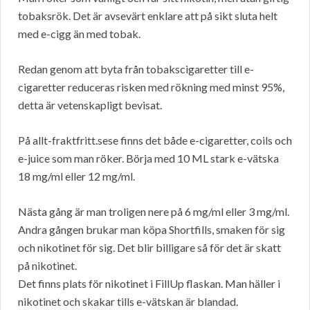
tobaksrök. Det är avsevärt enklare att på sikt sluta helt
med e-cigg än med tobak.
Redan genom att byta från tobakscigaretter till e-
cigaretter reduceras risken med rökning med minst 95%,
detta är vetenskapligt bevisat.
På allt-fraktfritt.sese finns det både e-cigaretter, coils och
e-juice som man röker. Börja med 10 ML stark e-vätska
18 mg/ml eller 12 mg/ml.
Nästa gång är man troligen nere på 6 mg/ml eller 3 mg/ml.
Andra gången brukar man köpa Shortfills, smaken för sig
och nikotinet för sig. Det blir billigare så för det är skatt
på nikotinet.
Det finns plats för nikotinet i FillUp flaskan. Man häller i
nikotinet och skakar tills e-vätskan är blandad.