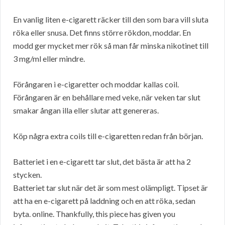
En vanlig liten e-cigarett räcker till den som bara vill sluta
röka eller snusa. Det finns större rökdon, moddar. En
modd ger mycket mer rök så man får minska nikotinet till
3 mg/ml eller mindre.
Förångaren i e-cigaretter och moddar kallas coil.
Förångaren är en behållare med veke, när veken tar slut
smakar ångan illa eller slutar att genereras.
Köp några extra coils till e-cigaretten redan från början.
Batteriet i en e-cigarett tar slut, det bästa är att ha 2
stycken.
Batteriet tar slut när det är som mest olämpligt. Tipset är
att ha en e-cigarett på laddning och en att röka, sedan
byta. online. Thankfully, this piece has given you