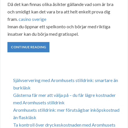
Då det kan finnas olika åsikter gällande vad som är bra
och smidigt kan det vara bra att helt enkelt prova dig
fram.
casino sverige
Innan du öppnar ett spelkonto och börjar med riktiga
insatser kan du börja med gratisspel.
CONTINUE READING
Självservering med Aromhusets stilldrink: smartare än
burkläsk
Gästerna får mer att välja på – du får lägre kostnader
med Aromhusets stilldrink
Aromhusets stilldrink: mer förutsägbar inköpskostnad
än flaskläsk
Ta kontroll över dryckeskostnaden med Aromhusets