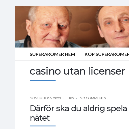
SUPERAROMER HEM
KÖP SUPERAROMER
casino utan licenser
NOVEMBER 6, 2023
TIPS
NO COMMENTS
Därför ska du aldrig spela
nätet