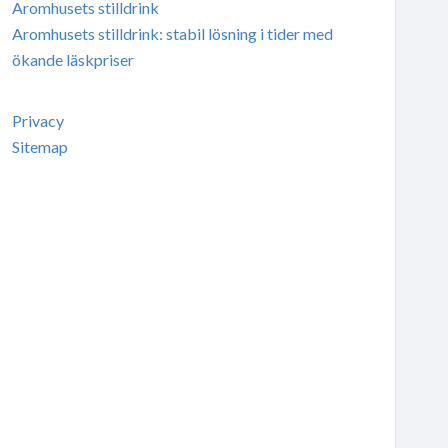
Aromhusets stilldrink
Aromhusets stilldrink: stabil lösning i tider med
ökande läskpriser
Privacy
Sitemap