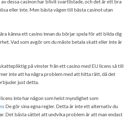
a av dessa casinon har blivit svartlistade, och det är ett bra
riösa eller inte. Men bästa vägen till bästa casinot utan
lära känna ett casino innan du börjar spela för att bilda dig
erhet. Vad som avgör om du måste betala skatt eller inte är
kattepliktig på vinster från ett casino med EU licens så till
mer inte att ha några problem med att hitta rätt, då det
bjuder just detta.
n licens inte har någon som helst myndighet som
ens
De gör sina egna regler. Detta är inte ett alternativ du
sar. Det bästa sättet att undvika problem är att man endast