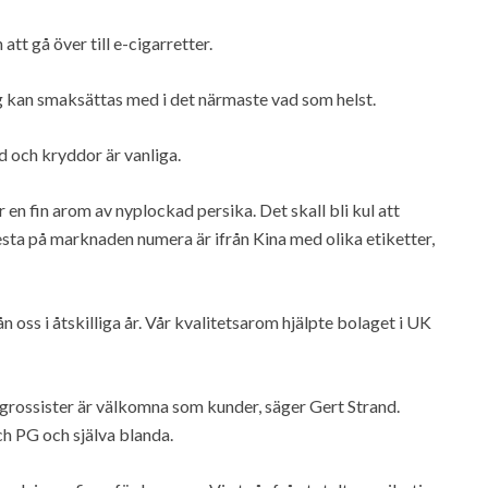
tt gå över till e-cigarretter.
g kan smaksättas med i det närmaste vad som helst.
 och kryddor är vanliga.
en fin arom av nyplockad persika. Det skall bli kul att
sta på marknaden numera är ifrån Kina med olika etiketter,
n oss i åtskilliga år. Vår kvalitetsarom hjälpte bolaget i UK
h grossister är välkomna som kunder, säger Gert Strand.
ch PG och själva blanda.