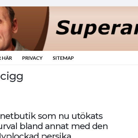
 HÄR
PRIVACY
SITEMAP
-cigg
nternetbutik som nu utökats
 urval bland annat med den
yplockad persika.