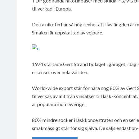
TDP godkända nikotinbaser med skilda PG/VG blandn
tillverkad i Europa.
Detta nikotin har så hög renhet att livslängden är 
Smaken är uppskattad av vejpare.
1974 startade Gert Strand bolaget i garaget, idag 
essenser över hela världen.
World-wide export står för nära nog 80% av Gert
tillverkas av allt från vinsatser till läsk-koncentrat
är populära inom Sverige.
80% mindre socker i läskkoncentraten och en serie
smakmässigt står för sig själva. De säljs endast on-lin