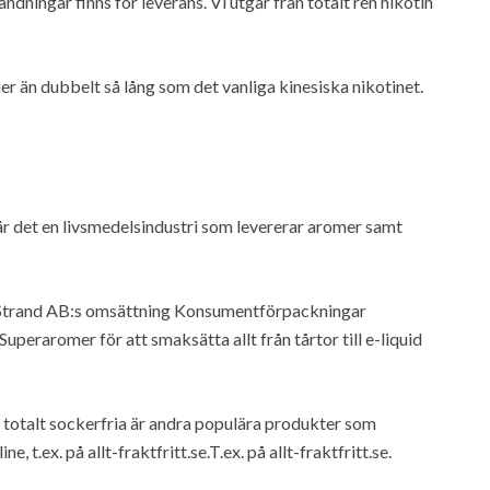
ingar finns för leverans. Vi utgår från totalt ren nikotin
mer än dubbelt så lång som det vanliga kinesiska nikotinet.
är det en livsmedelsindustri som levererar aromer samt
 Strand AB:s omsättning Konsumentförpackningar
. Superaromer för att smaksätta allt från tårtor till e-liquid
 totalt sockerfria är andra populära produkter som
e, t.ex. på allt-fraktfritt.se.T.ex. på allt-fraktfritt.se.