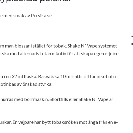
.se med smak av Persika.se.
som man blossar i stället för tobak. Shake N´ Vape systemet
ka med alternativt utan nikotin för att skapa egen e-juice
 en 32 ml flaska. Basvätska 10 ml sätts till för nikotinfri
nikotinbas av önskad styrka.
nurras med borrmaskin. Shortfills eller Shake N´ Vape är
funkar. En vejpare har bytt tobaksröken mot ånga från en e-