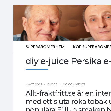
SUPERAROMER HEM
KÖP SUPERAROMER
diy e-juice Persika e
MAY 7, 2019
BLOGG
NO COMMENTS
Allt-fraktfritt.se är en i
med ett sluta röka tobak
populära FillUp smaken N