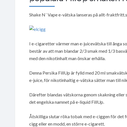
Shake N´ Vape e-vätska lanseras på allt-fraktfritt
I e-cigaretter värmer man e-juicevätska till ånga 
består av att man blandar 2/3 smak med 1/3 basväts
med den nikotinhalt man önskar erhålla.
Denna Persika FillUp är fylld med 20 ml smakvätska i
e-juice, för nikotinhaltig e-vätska sätter man till 
Därefter blandas vätskorna genom skakning eller s
det engelska namnet på e-liquid FillUp.
Åtskilliga slutar röka tobak med e-ciggen för det 
cigg eller en modd, en större e-cigarett.