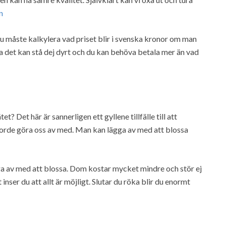
n
Du måste kalkylera vad priset blir i svenska kronor om man
öra det kan stå dej dyrt och du kan behöva betala mer än vad
? Det här är sannerligen ett gyllene tillfälle till att
 borde göra oss av med. Man kan lägga av med att blossa
gga av med att blossa. Dom kostar mycket mindre och stör ej
ser du att allt är möjligt. Slutar du röka blir du enormt