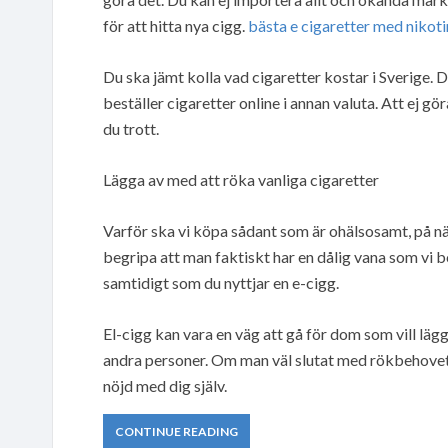
för att hitta nya cigg.
bästa e cigaretter med nikoti
Du ska jämt kolla vad cigaretter kostar i Sverige. 
beställer cigaretter online i annan valuta. Att ej g
du trott.
Lägga av med att röka vanliga cigaretter
Varför ska vi köpa sådant som är ohälsosamt, på nätet
begripa att man faktiskt har en dålig vana som vi
samtidigt som du nyttjar en e-cigg.
El-cigg kan vara en väg att gå för dom som vill lä
andra personer. Om man väl slutat med rökbehovet in
nöjd med dig själv.
CONTINUE READING