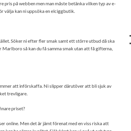
tre pris på webben men man måste betänka vilken typ av e-
r välja kan ni uppsöka en elciggbutik.
llet. Söker ni efter fler smak samt ett större utbud då ska
tter Marlboro så kan du få samma smak utan att få gifterna,
mmer att införskaffa. Ni slipper därutöver att bli sjuk av
ket trevligare.
inare priset?
er online. Men det är jämt förenat med en viss riska att
n kan ha sämre kvalitet. Självklart kan vi oxå ut och tura