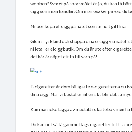
webben? Svaret på spörsmålet är jo, du kan få bät
cigg som man handlar. Om ni är osäker på vad du bö
Ni bör köpa el-cigg på nätet som är helt giftfria
Glöm Tyskland och shoppa dina e-cigg via nätet istä
ni leta i er elciggbutik. Om du är ute efter cigare
det här är något att ta till vara på!
E-cigaretter är dom billigaste e-cigaretterna du ko
dina cigg. När vi beställer inhemskt blir det så myc
Kan man icke lägga av med att röka tobak men ha f
Du kan också få gammeldags cigaretter till bra pris
göra det. Du kan ej importera allt och okända märke