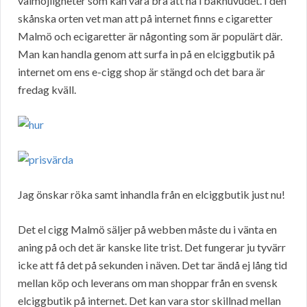
valmöjligheter som kan vara bra att ha i bakhuvudet. I den
skånska orten vet man att på internet finns e cigaretter
Malmö och ecigaretter är någonting som är populärt där.
Man kan handla genom att surfa in på en elciggbutik på
internet om ens e-cigg shop är stängd och det bara är
fredag kväll.
Jag önskar röka samt inhandla från en elciggbutik just nu!
Det el cigg Malmö säljer på webben måste du i vänta en
aning på och det är kanske lite trist. Det fungerar ju tyvärr
icke att få det på sekunden i näven. Det tar ändå ej lång tid
mellan köp och leverans om man shoppar från en svensk
elciggbutik på internet. Det kan vara stor skillnad mellan