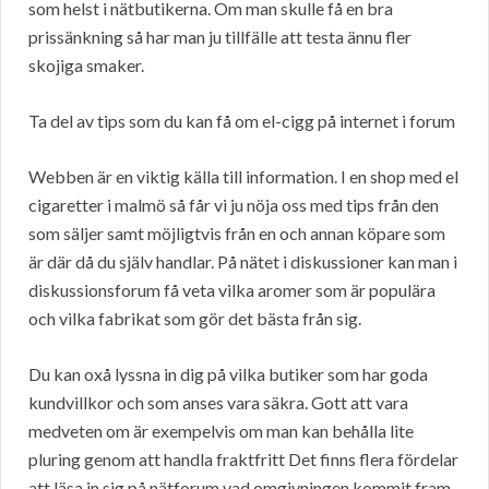
som helst i nätbutikerna. Om man skulle få en bra
prissänkning så har man ju tillfälle att testa ännu fler
skojiga smaker.
Ta del av tips som du kan få om el-cigg på internet i forum
Webben är en viktig källa till information. I en shop med el
cigaretter i malmö så får vi ju nöja oss med tips från den
som säljer samt möjligtvis från en och annan köpare som
är där då du själv handlar. På nätet i diskussioner kan man i
diskussionsforum få veta vilka aromer som är populära
och vilka fabrikat som gör det bästa från sig.
Du kan oxå lyssna in dig på vilka butiker som har goda
kundvillkor och som anses vara säkra. Gott att vara
medveten om är exempelvis om man kan behålla lite
pluring genom att handla fraktfritt Det finns flera fördelar
att läsa in sig på nätforum vad omgivningen kommit fram