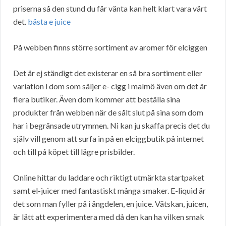
priserna så den stund du får vänta kan helt klart vara värt
det.
bästa e juice
På webben finns större sortiment av aromer för elciggen
Det är ej ständigt det existerar en så bra sortiment eller
variation i dom som säljer e- cigg i malmö även om det är
flera butiker. Även dom kommer att beställa sina
produkter från webben när de sålt slut på sina som dom
har i begränsade utrymmen. Ni kan ju skaffa precis det du
själv vill genom att surfa in på en elciggbutik på internet
och till på köpet till lägre prisbilder.
Online hittar du laddare och riktigt utmärkta startpaket
samt el-juicer med fantastiskt många smaker. E-liquid är
det som man fyller på i ångdelen, en juice. Vätskan, juicen,
är lätt att experimentera med då den kan ha vilken smak