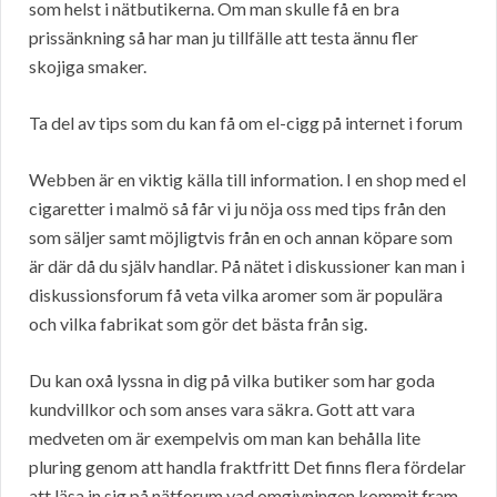
som helst i nätbutikerna. Om man skulle få en bra
prissänkning så har man ju tillfälle att testa ännu fler
skojiga smaker.
Ta del av tips som du kan få om el-cigg på internet i forum
Webben är en viktig källa till information. I en shop med el
cigaretter i malmö så får vi ju nöja oss med tips från den
som säljer samt möjligtvis från en och annan köpare som
är där då du själv handlar. På nätet i diskussioner kan man i
diskussionsforum få veta vilka aromer som är populära
och vilka fabrikat som gör det bästa från sig.
Du kan oxå lyssna in dig på vilka butiker som har goda
kundvillkor och som anses vara säkra. Gott att vara
medveten om är exempelvis om man kan behålla lite
pluring genom att handla fraktfritt Det finns flera fördelar
att läsa in sig på nätforum vad omgivningen kommit fram