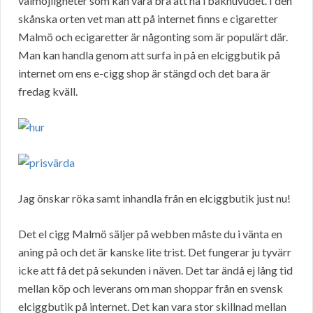
valmöjligheter som kan vara bra att ha i bakhuvudet. I den
skånska orten vet man att på internet finns e cigaretter
Malmö och ecigaretter är någonting som är populärt där.
Man kan handla genom att surfa in på en elciggbutik på
internet om ens e-cigg shop är stängd och det bara är
fredag kväll.
Jag önskar röka samt inhandla från en elciggbutik just nu!
Det el cigg Malmö säljer på webben måste du i vänta en
aning på och det är kanske lite trist. Det fungerar ju tyvärr
icke att få det på sekunden i näven. Det tar ändå ej lång tid
mellan köp och leverans om man shoppar från en svensk
elciggbutik på internet. Det kan vara stor skillnad mellan