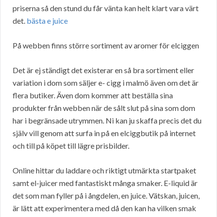
priserna så den stund du får vänta kan helt klart vara värt
det.
bästa e juice
På webben finns större sortiment av aromer för elciggen
Det är ej ständigt det existerar en så bra sortiment eller
variation i dom som säljer e- cigg i malmö även om det är
flera butiker. Även dom kommer att beställa sina
produkter från webben när de sålt slut på sina som dom
har i begränsade utrymmen. Ni kan ju skaffa precis det du
själv vill genom att surfa in på en elciggbutik på internet
och till på köpet till lägre prisbilder.
Online hittar du laddare och riktigt utmärkta startpaket
samt el-juicer med fantastiskt många smaker. E-liquid är
det som man fyller på i ångdelen, en juice. Vätskan, juicen,
är lätt att experimentera med då den kan ha vilken smak