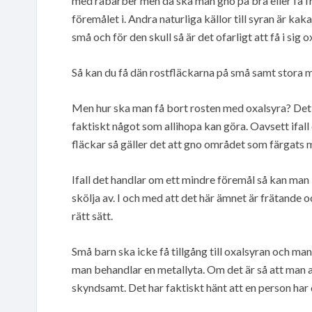
med rabarber men då ska man gno på bra eller få f
föremålet i. Andra naturliga källor till syran är k
små och för den skull så är det ofarligt att få i sig o
Så kan du få dän rostfläckarna på små samt stora 
Men hur ska man få bort rosten med oxalsyra? Det 
faktiskt något som allihopa kan göra. Oavsett ifall
fläckar så gäller det att gno området som färgats 
Ifall det handlar om ett mindre föremål så kan man 
skölja av. I och med att det här ämnet är frätande o
rätt sätt.
Små barn ska icke få tillgång till oxalsyran och ma
man behandlar en metallyta. Om det är så att man av 
skyndsamt. Det har faktiskt hänt att en person har dö