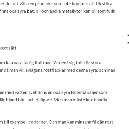
äller det att välja en procedur som inte kommer att förstöra
 finns oxalsyra båt, bil och andra metallytor kan bli som fullt
kert sätt
 kan vara farlig ifall man får den i sig i alltför stora
 då man vill avlägsna rostfläckar med denna syra, och man
en med vatten. Det finns en oxalsyra Biltema säljer som
är bland båt- och bilägare. Men man måste inte handla
om till exempel i rabarber. Och man kan minsann få dän rost