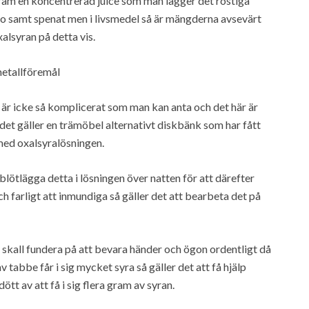
ram en koncentrerad juice som man lägger det rostiga
akao samt spenat men i livsmedel så är mängderna avsevärt
xalsyran på detta vis.
metallföremål
är icke så komplicerat som man kan anta och det här är
 det gäller en trämöbel alternativt diskbänk som har fått
med oxalsyralösningen.
blötlägga detta i lösningen över natten för att därefter
ch farligt att inmundiga så gäller det att bearbeta det på
n skall fundera på att bevara händer och ögon ordentligt då
tabbe får i sig mycket syra så gäller det att få hjälp
tt av att få i sig flera gram av syran.