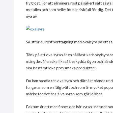
flygrost. För att eliminera rost på säkert sätt så g
metallen och som heller inte är riskfull för dig. Det
nya av.
Så utför du rostborttagning med oxalsyra på ett sä
Tänk på att oxalsyran är en hållfast karboxylsyra som
mängder. Man ska likaså beskydda ögon och händer
ska bestämt icke provsmaka produkten!
Du kan handla ren oxalsyra och därnäst blanda ut d
fungerar som en fälgtvätt och som är mycket popul
märke för det är själva syran som gör jobbet.
Faktum är att man finner den här syran i naturen s