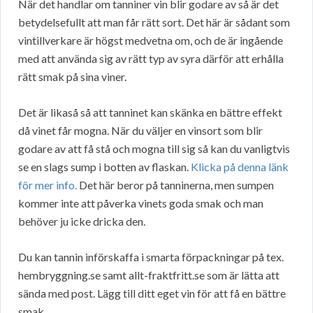
När det handlar om tanniner vin blir godare av så är det
betydelsefullt att man får rätt sort. Det här är sådant som
vintillverkare är högst medvetna om, och de är ingående
med att använda sig av rätt typ av syra därför att erhålla
rätt smak på sina viner.
Det är likaså så att tanninet kan skänka en bättre effekt
då vinet får mogna. När du väljer en vinsort som blir
godare av att få stå och mogna till sig så kan du vanligtvis
se en slags sump i botten av flaskan.
Klicka på denna länk
för mer info.
Det här beror på tanninerna, men sumpen
kommer inte att påverka vinets goda smak och man
behöver ju icke dricka den.
Du kan tannin införskaffa i smarta förpackningar på tex.
hembryggning.se samt allt-fraktfritt.se som är lätta att
sända med post. Lägg till ditt eget vin för att få en bättre
smak.