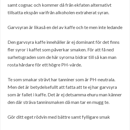
samt cognac och kommer då från ekfaten alternativt
tillsatta ekspån varifrån alkoholen extraherat syran.
Garvsyran är likaså en del av kaffe och te men inte ledande
Den garvsyra kaffe innehåller är ej dominant för det finns
fler syror i kaffet som påverkar smaken. För att få ned
surhetsgraden som de här syrorna bidrar till så kan man
rosta hårdare för ett högre PH-värde.
Te som smakar strävt har tanniner som är PH-neutrala.
Men det är betydelsefullt att fatta att te ej har garvsyra
som är fallet i kaffe. Det är ej detsamma ehuru man känner
den där sträva tanninsmaken då man tar en mugg te.
Gör ditt eget rödvin med bättre samt fylligare smak