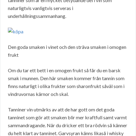
tanniner som är en mycket betydande del i vin som
naturligtvis vanligtvis serveras i
underhållningssammanhang.
Den goda smaken i vinet och den sträva smaken i omogen
frukt
Om du tar ett bett i en omogen frukt så får du en barsk
smak i munnen. Den här smaken kommer från tannin som
finns naturligt i olika frukter som sharonfrukt såväl som i
vindruvornas kärnor och skal.
Tanniner vin utmärks av att de har gott om det goda
tanninet som gör att smaken blir mer kraftfull samt varmt
sammandragande. När du dricker ett bra rödvin så känner
du helt klart av tanninet. Garvsyran känns likaså i whisky