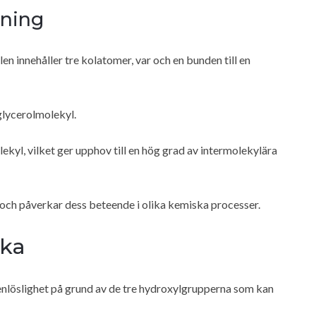
tning
en innehåller tre kolatomer, var och en bunden till en
glycerolmolekyl.
ekyl, vilket ger upphov till en hög grad av intermolekylära
 och påverkar dess beteende i olika kemiska processer.
ika
tenlöslighet på grund av de tre hydroxylgrupperna som kan