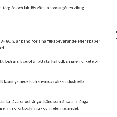
e, färglös och luktlös vätska som utgör en viktig
C3H8O3, är känd för sina fuktbevarande egenskaper
rd
.
kt, bidrar glycerol till att stärka hudbarriären, vilket gör
t lösningsmedel och används i olika industriella
tiska råvaror och är godkänd som tillsats i många
iserings-, förtjocknings- och geleringsmedel.