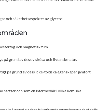
gar och säkerhetsaspekter av glycerol.
sområden
lyestertyg och magnetisk film.
s på grund av dess viskösa och flytande natur.
iktigt på grund av dess icke-toxiska egenskaper jämfört
 av hartser och som en intermediär i olika kemiska
cerol på grund av dess fuktgivande egenskaper och stabila