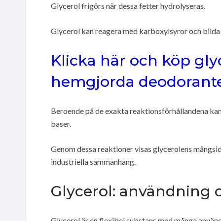
Glycerol frigörs när dessa fetter hydrolyseras.
Glycerol kan reagera med karboxylsyror och bilda 
Klicka här och köp glyc
hemgjorda deodoranter
Beroende på de exakta reaktionsförhållandena kan g
baser.
Genom dessa reaktioner visas glycerolens mångsi
industriella sammanhang.
Glycerol: användning 
Glycerol är en flexibel substans med många använd