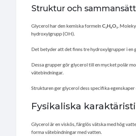
Struktur och sammansät
Glycerol har den kemiska formeln
C₃H₈O₃
. Molekyl
hydroxylgrupp (OH).
Det betyder att det finns tre hydroxylgrupper i en 
Dessa grupper gör glycerol till en mycket polär mol
vätebindningar.
Strukturen ger glycerol dess specifika egenskaper
Fysikaliska karaktärist
Glycerol är en viskös, färglös vätska med hög vat
forma vätebindningar med vatten.