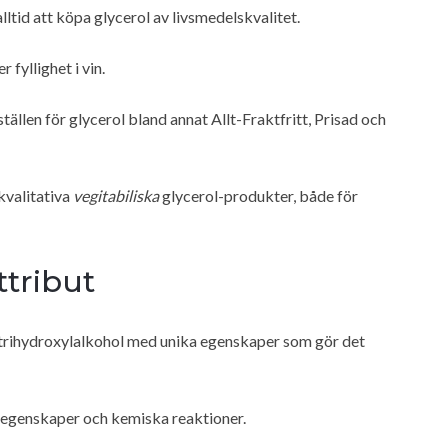
ltid att köpa glycerol av livsmedelskvalitet.
fyllighet i vin.
ällen för glycerol bland annat Allt-Fraktfritt, Prisad och
kvalitativa
vegitabiliska
glycerol-produkter, både för
ttribut
n trihydroxylalkohol med unika egenskaper som gör det
a egenskaper och kemiska reaktioner.