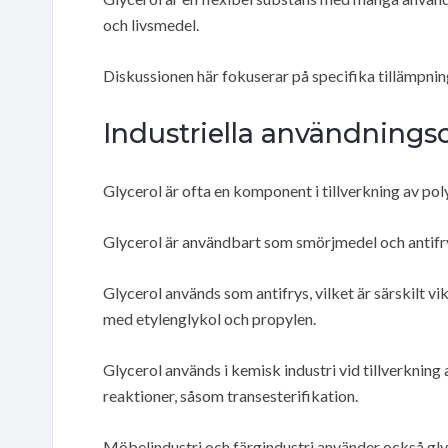
och livsmedel.
Diskussionen här fokuserar på specifika tillämpnin
Industriella användning
Glycerol är ofta en komponent i tillverkning av po
Glycerol är användbart som smörjmedel och antifry
Glycerol används som antifrys, vilket är särskilt v
med etylenglykol och propylen.
Glycerol används i kemisk industri vid tillverkning
reaktioner, såsom transesterifikation.
Möbelindustri och färgindustri använder också gly