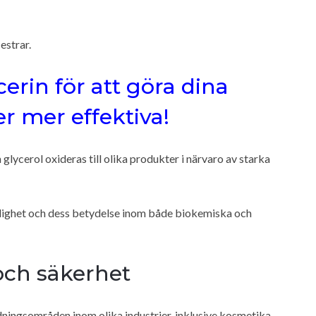
estrar.
erin för att göra dina
 mer effektiva!
lycerol oxideras till olika produkter i närvaro av starka
dighet och dess betydelse inom både biokemiska och
och säkerhet
ningsområden inom olika industrier, inklusive kosmetika