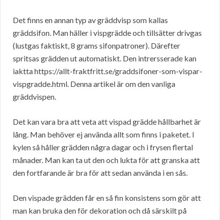
Det finns en annan typ av gräddvisp som kallas
gräddsifon. Man häller i vispgrädde och tillsätter drivgas
(lustgas faktiskt, 8 grams sifonpatroner). Därefter
spritsas grädden ut automatiskt. Den intrersserade kan
iaktta https://allt-fraktfritt.se/graddsifoner-som-vispar-
vispgradde.html. Denna artikel är om den vanliga
gräddvispen.
Det kan vara bra att veta att vispad grädde hållbarhet är
lång. Man behöver ej använda allt som finns i paketet. I
kylen så håller grädden några dagar och i frysen flertal
månader. Man kan ta ut den och lukta för att granska att
den fortfarande är bra för att sedan använda i en sås.
Den vispade grädden får en så fin konsistens som gör att
man kan bruka den för dekoration och då särskilt på