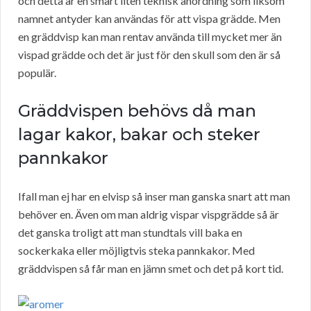
och detta är en smart liten teknisk anordning som liksom
namnet antyder kan användas för att vispa grädde. Men
en gräddvisp kan man rentav använda till mycket mer än
vispad grädde och det är just för den skull som den är så
populär.
Gräddvispen behövs då man
lagar kakor, bakar och steker
pannkakor
Ifall man ej har en elvisp så inser man ganska snart att man
behöver en. Även om man aldrig vispar vispgrädde så är
det ganska troligt att man stundtals vill baka en
sockerkaka eller möjligtvis steka pannkakor. Med
gräddvispen så får man en jämn smet och det på kort tid.