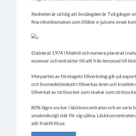
Renheten är så hög att livslängden är Två gånger or
fina nikotinsmaken som tillåter e-juicens smak komm
Etablerat 1974 i Malmö och numera placerat i natu
essenser och extrakter till allt från lemonad till likö
Merparten av företagets tillverkning går på expor
och livsmedelsindustri tillverkas även och kvalité
tillverkat av strösocker som skakar som strösocker
80% lägre socker i läskkoncentraten och en serie t
smakmässigt står för sig själva. Läskkoncentraten 
allt-fraktfritt.se.