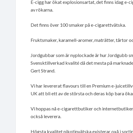
E-cigg har ökat explosionsartat, det finns idag e-c
av rökarna.
Det finns över 100 smaker på e-cigarettvätska.
Fruktsmaker, karamell-aromer, maträtter, tårtor oc
Jordgubbar som är nyplockade är hur Jordgubb sma
Svensktillverkad kvalité då det mesta på marknaden
Gert Strand.
Vi har levererat flavours till en Premium e-juicetill
UK att bli ett av de största och deras köp bara öka
Vi hoppas nå e-cigarettbutiker och internetbutiker o
också leverera.
Högsta kvalitet nikotinvätska existerar oxå i sorti