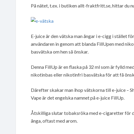
På nätet, t.ex. i butiken allt-fraktfritt.se, hittar d
E-juice är den vätska man ångar i e-cigg i stället 
användaren in genom att blanda FillUpen med nikoti
basvätska om hen så önskar.
Denna FillUp är en flaska på 32 ml som är fylld m
nikotinbas eller nikotinfri basvätska för att få öns
Därefter skakar man ihop vätskorna till e-juice – S
Vape är det engelska namnet på e-juice FillUp.
Åtskilliga slutar tobaksröka med e-cigaretter för
ånga, oftast med arom.