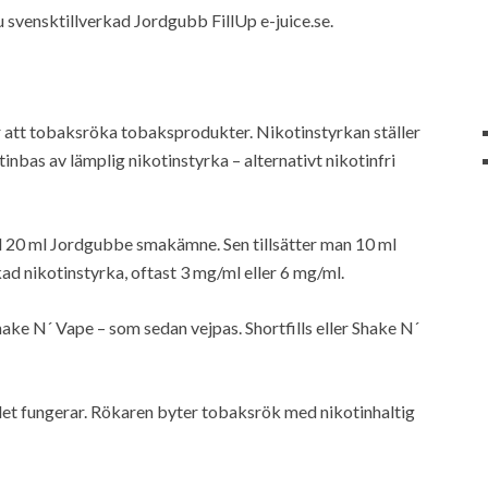
u nu svensktillverkad Jordgubb FillUp e-juice.se.
för att tobaksröka tobaksprodukter. Nikotinstyrkan ställer
nbas av lämplig nikotinstyrka – alternativt nikotinfri
ed 20 ml Jordgubbe smakämne. Sen tillsätter man 10 ml
kad nikotinstyrka, oftast 3 mg/ml eller 6 mg/ml.
hake N´ Vape – som sedan vejpas. Shortfills eller Shake N´
 det fungerar. Rökaren byter tobaksrök med nikotinhaltig