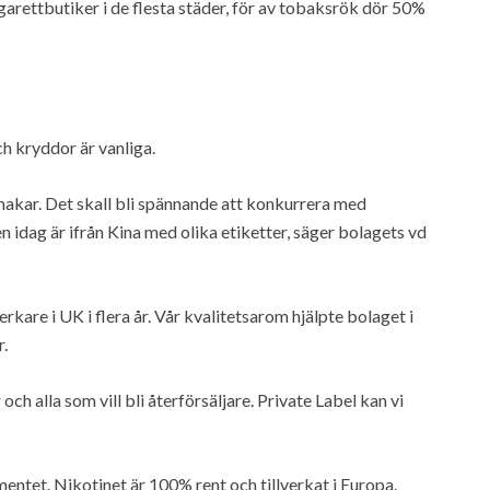
igarettbutiker i de flesta städer, för av tobaksrök dör 50%
h kryddor är vanliga.
kar. Det skall bli spännande att konkurrera med
 idag är ifrån Kina med olika etiketter, säger bolagets vd
verkare i UK i flera år. Vår kvalitetsarom hjälpte bolaget i
r.
ch alla som vill bli återförsäljare. Private Label kan vi
mentet. Nikotinet är 100% rent och tillverkat i Europa.