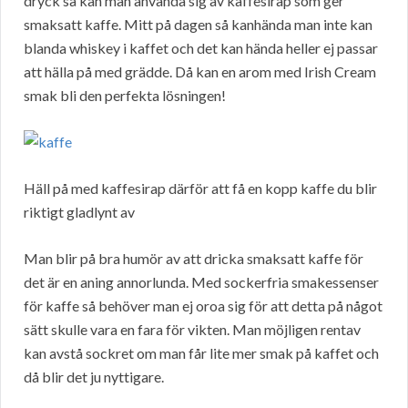
dryck så kan man använda sig av kaffesirap som ger
smaksatt kaffe. Mitt på dagen så kanhända man inte kan
blanda whiskey i kaffet och det kan hända heller ej passar
att hälla på med grädde. Då kan en arom med Irish Cream
smak bli den perfekta lösningen!
Häll på med kaffesirap därför att få en kopp kaffe du blir
riktigt gladlynt av
Man blir på bra humör av att dricka smaksatt kaffe för
det är en aning annorlunda. Med sockerfria smakessenser
för kaffe så behöver man ej oroa sig för att detta på något
sätt skulle vara en fara för vikten. Man möjligen rentav
kan avstå sockret om man får lite mer smak på kaffet och
då blir det ju nyttigare.