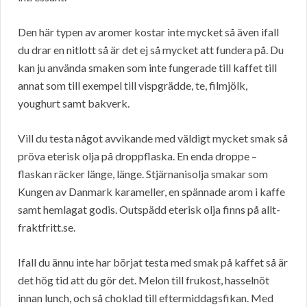
Den här typen av aromer kostar inte mycket så även ifall
du drar en nitlott så är det ej så mycket att fundera på. Du
kan ju använda smaken som inte fungerade till kaffet till
annat som till exempel till vispgrädde, te, filmjölk,
youghurt samt bakverk.
Vill du testa något avvikande med väldigt mycket smak så
pröva eterisk olja på droppflaska. En enda droppe –
flaskan räcker länge, länge. Stjärnanisolja smakar som
Kungen av Danmark karameller, en spännade arom i kaffe
samt hemlagat godis. Outspädd eterisk olja finns på allt-
fraktfritt.se.
Ifall du ännu inte har börjat testa med smak på kaffet så är
det hög tid att du gör det. Melon till frukost, hasselnöt
innan lunch, och så choklad till eftermiddagsfikan. Med