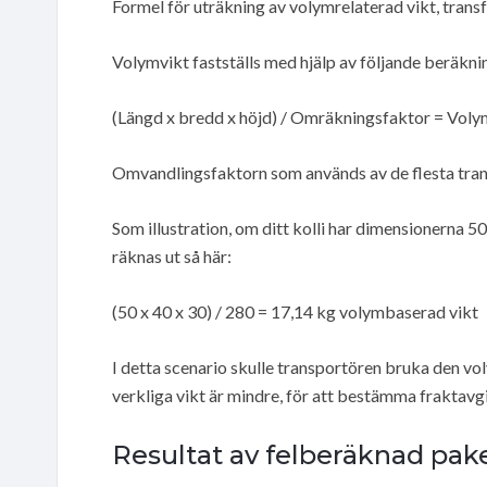
Formel för uträkning av volymrelaterad vikt, tran
Volymvikt fastställs med hjälp av följande beräkn
(Längd x bredd x höjd) / Omräkningsfaktor = Voly
Omvandlingsfaktorn som används av de flesta tran
Som illustration, om ditt kolli har dimensionerna 
räknas ut så här:
(50 x 40 x 30) / 280 = 17,14 kg volymbaserad vikt
I detta scenario skulle transportören bruka den v
verkliga vikt är mindre, för att bestämma fraktavgi
Resultat av felberäknad pak