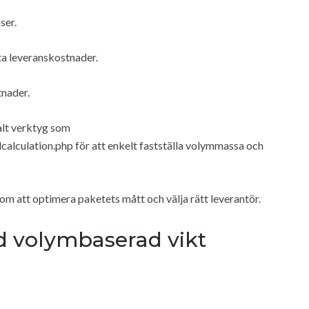
ser.
ta leveranskostnader.
nader.
talt verktyg som
alculation.php för att enkelt fastställa volymmassa och
nom att optimera paketets mått och välja rätt leverantör.
ed volymbaserad vikt