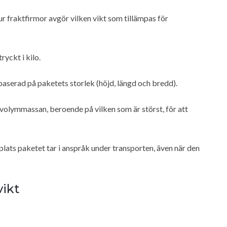
r fraktfirmor avgör vilken vikt som tillämpas för
ryckt i kilo.
baserad på paketets storlek (höjd, längd och bredd).
 volymmassan, beroende på vilken som är störst, för att
plats paketet tar i anspråk under transporten, även när den
ikt