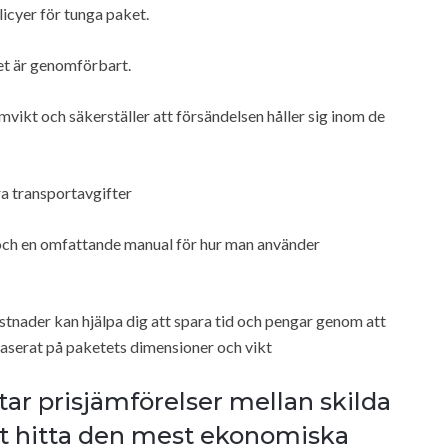
licyer för tunga paket.
et är genomförbart.
vikt och säkerställer att försändelsen håller sig inom de
ra transportavgifter
 och en omfattande manual för hur man använder
tnader kan hjälpa dig att spara tid och pengar genom att
baserat på paketets dimensioner och vikt
ar prisjämförelser mellan skilda
att hitta den mest ekonomiska