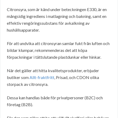
Citronsyra, som är känd under beteckningen E330, är en
mångsidig ingrediens i matlagning och bakning, samt en
effektiv rengöringssubstans för avkalkning av
hushållsapparater.
För att undvika att citronsyran samlar fukt från luften och
bildar klumpar, rekommenderas det att köpa
förpackningar i tättslutande plastdunkar eller hinkar.
När det gäller att hitta kvalitetsprodukter, erbjuder
butiker som
Allt-fraktfritt
, Prisad, och CDON olika
storpack av citronsyra.
Dessa kan handlas både för privatpersoner (B2C) och
företag (B2B).
För den som gillar att ha ett välfyllt skafferi eller behöver