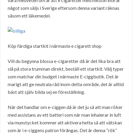
vara medveten om är att e cigaretter med nikotin inte är
något som säljs i Sverige eftersom denna variant räknas
såsom ett läkemedel.
Köp färdiga startkit i närmaste e cigarett shop
Vill du begynna blossa e-cigaretter då är det lika bra att
slå på stora trumman direkt, beställ ett startkit. Välj typer
som matchar din budget i närmaste E-ciggbutik. Det är
marigt att ge neutrala råd inom detta område, det är alltid
bäst att själv bilda sej en föreställning.
När det handlar om e-ciggen då är det ju så att man röker
med assistans av ett batteri som när man inhalerar in luft
via munstycket kommer att aktivera hetta så att vätskan
som är i e-ciggens patron förångas. Det är denna “rök”