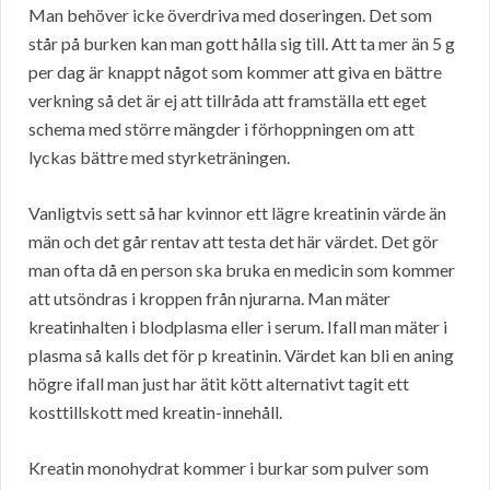
Man behöver icke överdriva med doseringen. Det som
står på burken kan man gott hålla sig till. Att ta mer än 5 g
per dag är knappt något som kommer att giva en bättre
verkning så det är ej att tillråda att framställa ett eget
schema med större mängder i förhoppningen om att
lyckas bättre med styrketräningen.
Vanligtvis sett så har kvinnor ett lägre kreatinin värde än
män och det går rentav att testa det här värdet. Det gör
man ofta då en person ska bruka en medicin som kommer
att utsöndras i kroppen från njurarna. Man mäter
kreatinhalten i blodplasma eller i serum. Ifall man mäter i
plasma så kalls det för p kreatinin. Värdet kan bli en aning
högre ifall man just har ätit kött alternativt tagit ett
kosttillskott med kreatin-innehåll.
Kreatin monohydrat kommer i burkar som pulver som