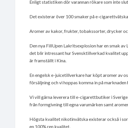
Enligt statistiken dör varannan rökare som inte slu
Det existerar över 100 smaker på e-cigarettvätska
Aromer av kakor, frukter, tobakssorter, drycker o
Den nya FillUpen Lakritsexplosion har en smak av La
det blir intressant hur Svensktillverkad kvalitet u
är framställt i Kina.
En engelsk e-juicetillverkare har köpt aromer av oss 
försäljning och vi hoppas komma in på marknaden h
Vi vill gärna leverera till e-cigarettbutiker i Sver
från formgivning till egna varumärken samt aromer 
Högsta kvalitet nikotinvätska existerar också i so
en 100% ren kvalitet.