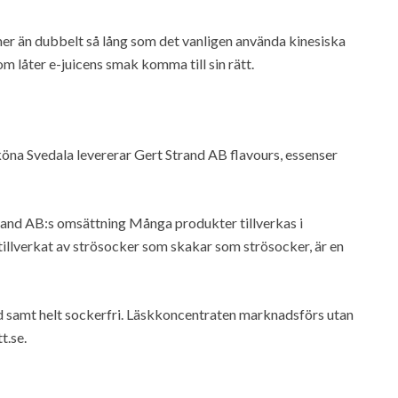
 mer än dubbelt så lång som det vanligen använda kinesiska
m låter e-juicens smak komma till sin rätt.
köna Svedala levererar Gert Strand AB flavours, essenser
rand AB:s omsättning Många produkter tillverkas i
illverkat av strösocker som skakar som strösocker, är en
 samt helt sockerfri. Läskkoncentraten marknadsförs utan
t.se.