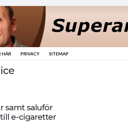
 HÄR
PRIVACY
SITEMAP
uice
ar samt saluför
ill e-cigaretter