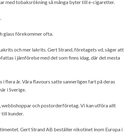
tar med tobaksrökning så många byter till e-cigaretter.
.
ch glass förekommer ofta.
krits och mer lakrits. Gert Strand, företagets vd, säger att
ppfattas i jämförelse med det som finns idag, där det mesta
i flera år. Våra flavours satte sannerligen fart på deras
är i Sverige.
ige, webbshoppar och postorderföretag. Vi kan utföra allt
till kunder.
rtimentet. Gert Strand AB beställer nikotinet inom Europa i