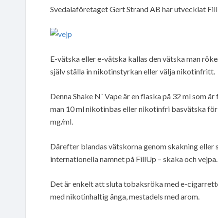
Svedalaföretaget Gert Strand AB har utvecklat Fill
E-vätska eller e-vätska kallas den vätska man röke
själv ställa in nikotinstyrkan eller välja nikotinfritt.
Denna Shake N´ Vape är en flaska på 32 ml som är 
man 10 ml nikotinbas eller nikotinfri basvätska för 
mg/ml.
Därefter blandas vätskorna genom skakning eller 
internationella namnet på FillUp – skaka och vejpa.
Det är enkelt att sluta tobaksröka med e-cigarret
med nikotinhaltig ånga, mestadels med arom.