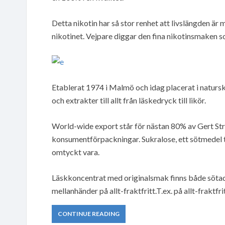
Detta nikotin har så stor renhet att livslängden är
nikotinet. Vejpare diggar den fina nikotinsmaken so
Etablerat 1974 i Malmö och idag placerat i naturs
och extrakter till allt från läskedryck till likör.
World-wide export står för nästan 80% av Gert St
konsumentförpackningar. Sukralose, ett sötmedel t
omtyckt vara.
Läskkoncentrat med originalsmak finns både sötad
mellanhänder på allt-fraktfritt.T.ex. på allt-fraktfrit
CONTINUE READING