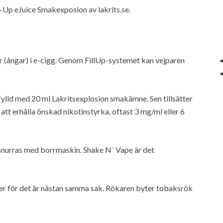
-Up eJuice Smakexposion av lakrits.se.
r (ångar) i e-cigg. Genom FillUp-systemet kan vejparen
fylld med 20 ml Lakritsexplosion smakämne. Sen tillsätter
att erhålla önskad nikotinstyrka, oftast 3 mg/ml eller 6
snurras med borrmaskin. Shake N´ Vape är det
ter för det är nästan samma sak. Rökaren byter tobaksrök