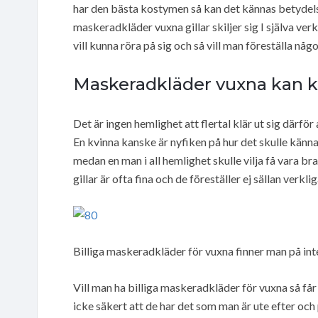
har den bästa kostymen så kan det kännas betydels
maskeradkläder vuxna gillar skiljer sig I själva ve
vill kunna röra på sig och så vill man föreställa nå
Maskeradkläder vuxna kan k
Det är ingen hemlighet att flertal klär ut sig därfö
En kvinna kanske är nyfiken på hur det skulle kännas
medan en man i all hemlighet skulle vilja få vara 
gillar är ofta fina och de föreställer ej sällan verkl
Billiga maskeradkläder för vuxna finner man på int
Vill man ha billiga maskeradkläder för vuxna så får
icke säkert att de har det som man är ute efter oc