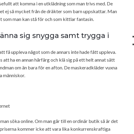
efullt att komma i en utklädning som man trivs med. De
rket ej så mycket från de dräkter som barn uppskattar. Man
got som man kan stå för och som kittlar fantasin.
änna sig snygga samt trygga i
r att få uppleva något som de annars inte hade fått uppleva.
 att ha en annan hårfärg och klä sig på ett helt annat sätt
brandman om än bara för en afton. De maskeradkläder vuxna
iga människor.
ernet
 man söka online. Om man går till en ordinär butik så är det
h priserna kommer icke att vara lika konkurrenskraftiga