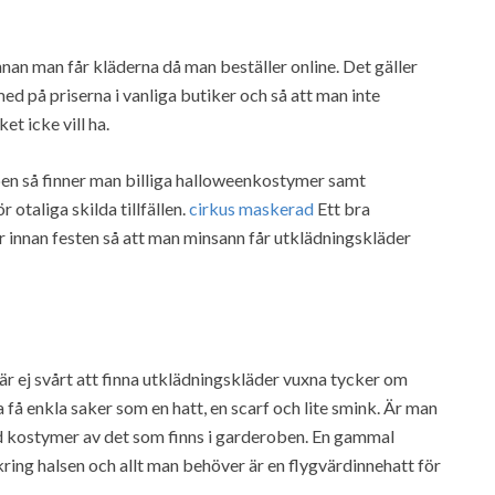
nan man får kläderna då man beställer online. Det gäller
med på priserna i vanliga butiker och så att man inte
t icke vill ha.
en så finner man billiga halloweenkostymer samt
otaliga skilda tillfällen.
cirkus maskerad
Ett bra
 innan festen så att man minsann får utklädningskläder
är ej svårt att finna utklädningskläder vuxna tycker om
få enkla saker som en hatt, en scarf och lite smink. Är man
d kostymer av det som finns i garderoben. En gammal
ring halsen och allt man behöver är en flygvärdinnehatt för