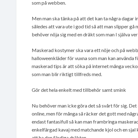
som på webben.
Men man ska tänka på att det kan ta några dagar in
således att vara ute i god tid så att man slipper gå 
behöver nöja sig med en dräkt som man I själva verke
Maskerad kostymer ska vara ett nöje och på webb
halloweenkläder för vuxna som man kan använda för 
maskerad tips är att söka på internet många veckor
som man blir riktigt tillfreds med.
Gör det hela enkelt med tillbehör samt smink
Nu behöver man icke göra det så svårt för sig. Det 
online, men för många så räcker det gott med några 
endast fantasifull så kan man frambringa maskera
enkelfärgad kavaj med matchande kjol och en sjal k
att ha den färdiga dräkten.