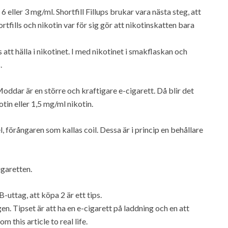
6 eller 3 mg/ml. Shortfill Fillups brukar vara nästa steg, att
tfills och nikotin var för sig gör att nikotinskatten bara
ts att hälla i nikotinet. I med nikotinet i smakflaskan och
.
 Moddar är en större och kraftigare e-cigarett. Då blir det
tin eller 1,5 mg/ml nikotin.
, förångaren som kallas coil. Dessa är i princip en behållare
igaretten.
-uttag, att köpa 2 är ett tips.
. Tipset är att ha en e-cigarett på laddning och en att
m this article to real life.