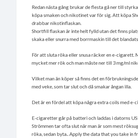
Redan nästa gång brukar de flesta gå ner till styrka 
köpa smaken och nikotinet var för sig. Att köpa Shor
drabbar nikotinflaskan.
Shortfill flaskan är inte helt fylld utan det finns pla
skaka eller snurra med borrmaskin till det blandats
För att sluta röka eller snusa räcker en e-cigarett.
mycket mer rök och man måste ner till 3 mg/ml niko
Vilket man än köper så finns det en förbrukningsdel
med veke, som tar slut och då smakar ångan illa.
Det är en fördel att köpa några extra coils med e-c
E-cigaretter går på batteri och laddas i datorns USB
Strömmen tar ofta slut när man är som mest röksugen
röka, sedan byta.. Apply the data that you take in fro