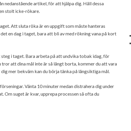
rån nedanstående artikel, för att hjälpa dig. Håll dessa
 en stolt icke-rökare.
 taget. Att sluta röka är en uppgift som måste hanteras
et en dag i taget, bara att bli av med rökning vana på kort
 steg i taget. Bara arbeta på att undvika tobak idag, för
u tror att dina mål inte är så långt borta, kommer du att vara
 dig mer bekväm kan du börja tänka på långsiktiga mål.
 förseningar. Vänta 10 minuter medan distrahera dig under
at. Om suget är kvar, upprepa processen så ofta du