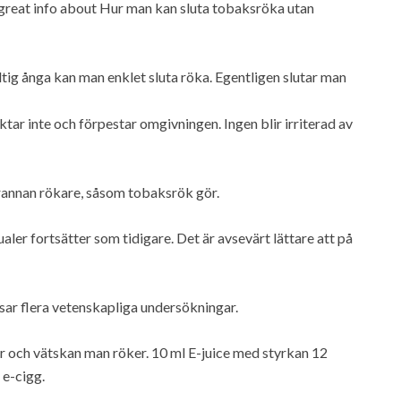
e great info about Hur man kan sluta tobaksröka utan
tig ånga kan man enklet sluta röka. Egentligen slutar man
ktar inte och förpestar omgivningen. Ingen blir irriterad av
rannan rökare, såsom tobaksrök gör.
ualer fortsätter som tidigare. Det är avsevärt lättare att på
sar flera vetenskapliga undersökningar.
ter och vätskan man röker. 10 ml E-juice med styrkan 12
 e-cigg.