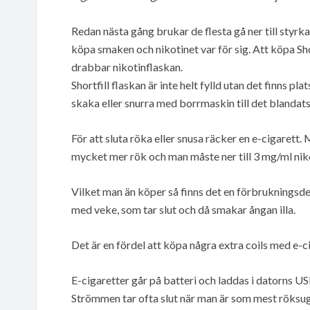
Redan nästa gång brukar de flesta gå ner till styrka 
köpa smaken och nikotinet var för sig. Att köpa Shor
drabbar nikotinflaskan.
Shortfill flaskan är inte helt fylld utan det finns pla
skaka eller snurra med borrmaskin till det blandats
För att sluta röka eller snusa räcker en e-cigarett.
mycket mer rök och man måste ner till 3 mg/ml niko
Vilket man än köper så finns det en förbrukningsdel
med veke, som tar slut och då smakar ångan illa.
Det är en fördel att köpa några extra coils med e-c
E-cigaretter går på batteri och laddas i datorns USB
Strömmen tar ofta slut när man är som mest röksugen