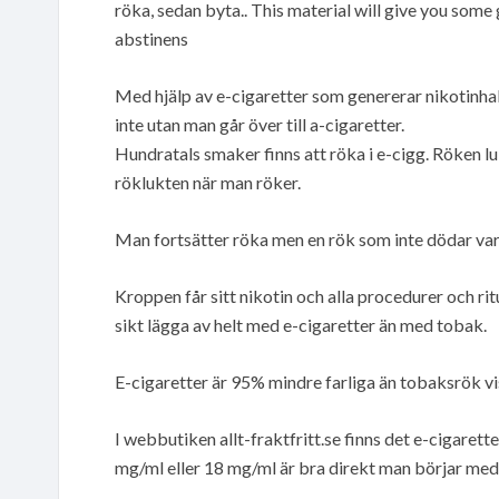
röka, sedan byta.. This material will give you som
abstinens
Med hjälp av e-cigaretter som genererar nikotinhal
inte utan man går över till a-cigaretter.
Hundratals smaker finns att röka i e-cigg. Röken lu
röklukten när man röker.
Man fortsätter röka men en rök som inte dödar va
Kroppen får sitt nikotin och alla procedurer och rit
sikt lägga av helt med e-cigaretter än med tobak.
E-cigaretter är 95% mindre farliga än tobaksrök vi
I webbutiken allt-fraktfritt.se finns det e-cigaret
mg/ml eller 18 mg/ml är bra direkt man börjar med