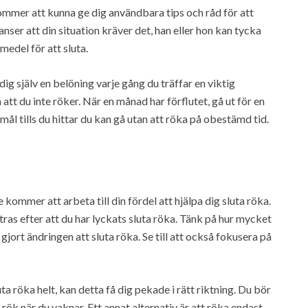
kommer att kunna ge dig användbara tips och råd för att
anser att din situation kräver det, han eller hon kan tycka
medel för att sluta.
ig själv en belöning varje gång du träffar en viktig
a att du inte röker. När en månad har förflutet, gå ut för en
ål tills du hittar du kan gå utan att röka på obestämd tid.
kommer att arbeta till din fördel att hjälpa dig sluta röka.
tras efter att du har lyckats sluta röka. Tänk på hur mycket
jort ändringen att sluta röka. Se till att också fokusera på
a röka helt, kan detta få dig pekade i rätt riktning. Du bör
rök när du vaknar. Ett annat alternativ är att röka endast