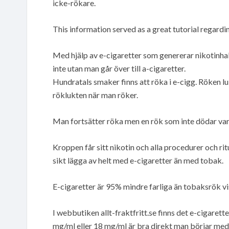
icke-rökare.
This information served as a great tutorial regard
Med hjälp av e-cigaretter som genererar nikotinhal
inte utan man går över till a-cigaretter.
Hundratals smaker finns att röka i e-cigg. Röken lu
röklukten när man röker.
Man fortsätter röka men en rök som inte dödar va
Kroppen får sitt nikotin och alla procedurer och rit
sikt lägga av helt med e-cigaretter än med tobak.
E-cigaretter är 95% mindre farliga än tobaksrök vi
I webbutiken allt-fraktfritt.se finns det e-cigaret
mg/ml eller 18 mg/ml är bra direkt man börjar med