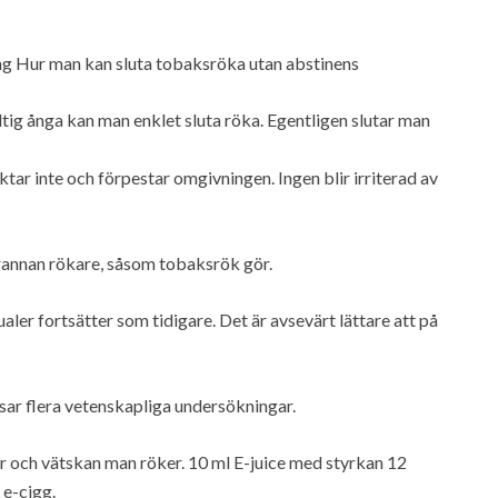
ing Hur man kan sluta tobaksröka utan abstinens
tig ånga kan man enklet sluta röka. Egentligen slutar man
ktar inte och förpestar omgivningen. Ingen blir irriterad av
rannan rökare, såsom tobaksrök gör.
ualer fortsätter som tidigare. Det är avsevärt lättare att på
sar flera vetenskapliga undersökningar.
ter och vätskan man röker. 10 ml E-juice med styrkan 12
 e-cigg.