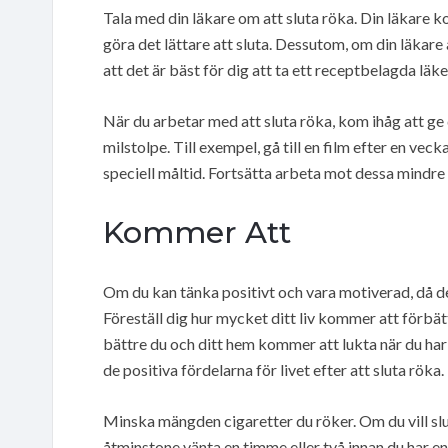
Tala med din läkare om att sluta röka. Din läkare 
göra det lättare att sluta. Dessutom, om din läkare 
att det är bäst för dig att ta ett receptbelagda läke
När du arbetar med att sluta röka, kom ihåg att ge d
milstolpe. Till exempel, gå till en film efter en veck
speciell måltid. Fortsätta arbeta mot dessa mindre m
Kommer Att
Om du kan tänka positivt och vara motiverad, då de 
Föreställ dig hur mycket ditt liv kommer att förbät
bättre du och ditt hem kommer att lukta när du har g
de positiva fördelarna för livet efter att sluta röka.
Minska mängden cigaretter du röker. Om du vill slut
åtminstone vänta en timme eller två innan du har en 