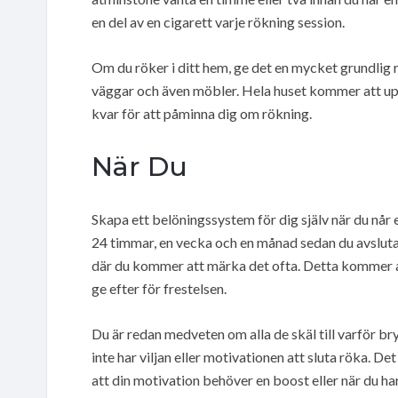
en del av en cigarett varje rökning session.
Om du röker i ditt hem, ge det en mycket grundlig r
väggar och även möbler. Hela huset kommer att up
kvar för att påminna dig om rökning.
När Du
Skapa ett belöningssystem för dig själv när du når
24 timmar, en vecka och en månad sedan du avslutad
där du kommer att märka det ofta. Detta kommer at
ge efter för frestelsen.
Du är redan medveten om alla de skäl till varför br
inte har viljan eller motivationen att sluta röka. Det
att din motivation behöver en boost eller när du har 