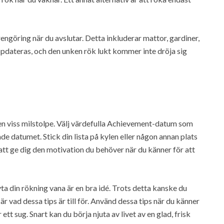
engöring när du avslutar. Detta inkluderar mattor, gardiner,
pdateras, och den unken rök lukt kommer inte dröja sig
 en viss milstolpe. Välj värdefulla Achievement-datum som
e datumet. Stick din lista på kylen eller någon annan plats
t ge dig den motivation du behöver när du känner för att
yta din rökning vana är en bra idé. Trots detta kanske du
 är vad dessa tips är till för. Använd dessa tips när du känner
ett sug. Snart kan du börja njuta av livet av en glad, frisk