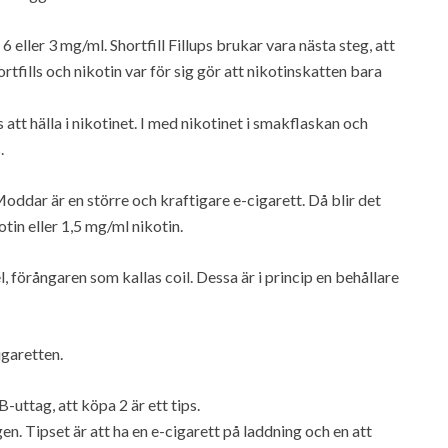
6 eller 3 mg/ml. Shortfill Fillups brukar vara nästa steg, att
tfills och nikotin var för sig gör att nikotinskatten bara
ts att hälla i nikotinet. I med nikotinet i smakflaskan och
.
 Moddar är en större och kraftigare e-cigarett. Då blir det
tin eller 1,5 mg/ml nikotin.
, förångaren som kallas coil. Dessa är i princip en behållare
igaretten.
-uttag, att köpa 2 är ett tips.
. Tipset är att ha en e-cigarett på laddning och en att