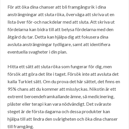
För att öka dina chanser att bli framgångsrik i dina
ansträngningar att sluta röka, överväga att skriva ut en
lista över för-och nackdelar med att sluta. Att skriva ut
fördelarna kan bidra till att belysa fördelarna med den
åtgärd du tar. Detta kan hjälpa dig att fokusera dina
avsluta ansträngningar tydligare, samt att identifiera
eventuella svagheter i din plan.
Hitta ett sätt att sluta röka som fungerar för dig, men
försök att göra det lite i taget. Försök inte att avsluta det
kalla Turkiet sätt. Om du prova det här sättet, det finns en
95% chans att du kommer att misslyckas. Nikotin är ett
extremt beroendeframkallande ämne, så medicinering,
plåster eller terapi kan vara nödvändigt. Det svåraste
steget är de första dagarna och dessa produkter kan
hjälpa till att lindra den svårigheten och öka dina chanser
till framgång.