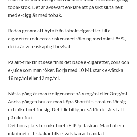
tobaksrök. Det är avsevärt enklare att på sikt sluta helt
med e-cigg än med tobak.
Redan genom att byta från tobakscigaretter till e-
cigaretter reduceras risken med rökning med minst 95%,
detta är vetenskapligt bevisat.
På allt-fraktfritt.sese finns det både e-cigaretter, coils och
e-juice som man röker. Börja med 10 ML stark e-vätska
18 mg/ml eller 12 mg/ml.
Nästa gång är man troligen nere på 6 mg/ml eller 3 mg/ml.
Andra gången brukar man köpa Shortfills, smaken för sig
och nikotinet för sig. Det blir billigare så för det är skatt
på nikotinet.
Det finns plats för nikotinet i FillUp flaskan. Man häller i
nikotinet och skakar tills e-vätskan är blandad.