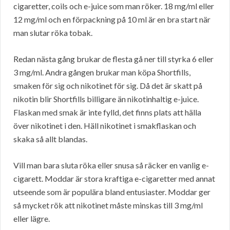
cigaretter, coils och e-juice som man röker. 18 mg/ml eller
12 mg/ml och en förpackning på 10 ml är en bra start när
man slutar röka tobak.
Redan nästa gång brukar de flesta gå ner till styrka 6 eller
3 mg/ml. Andra gången brukar man köpa Shortfills,
smaken för sig och nikotinet för sig. Då det är skatt på
nikotin blir Shortfills billigare än nikotinhaltig e-juice.
Flaskan med smak är inte fylld, det finns plats att hälla
över nikotinet i den. Häll nikotinet i smakflaskan och
skaka så allt blandas.
Vill man bara sluta röka eller snusa så räcker en vanlig e-
cigarett. Moddar är stora kraftiga e-cigaretter med annat
utseende som är populära bland entusiaster. Moddar ger
så mycket rök att nikotinet måste minskas till 3 mg/ml
eller lägre.