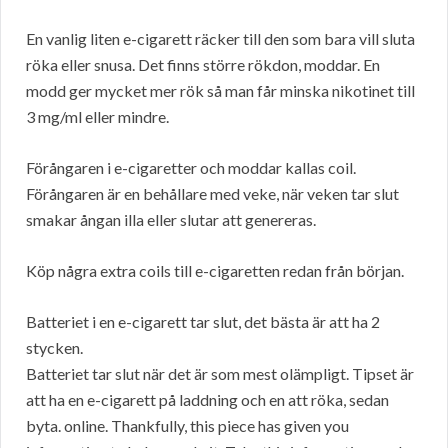
En vanlig liten e-cigarett räcker till den som bara vill sluta
röka eller snusa. Det finns större rökdon, moddar. En
modd ger mycket mer rök så man får minska nikotinet till
3 mg/ml eller mindre.
Förångaren i e-cigaretter och moddar kallas coil.
Förångaren är en behållare med veke, när veken tar slut
smakar ångan illa eller slutar att genereras.
Köp några extra coils till e-cigaretten redan från början.
Batteriet i en e-cigarett tar slut, det bästa är att ha 2
stycken.
Batteriet tar slut när det är som mest olämpligt. Tipset är
att ha en e-cigarett på laddning och en att röka, sedan
byta. online. Thankfully, this piece has given you