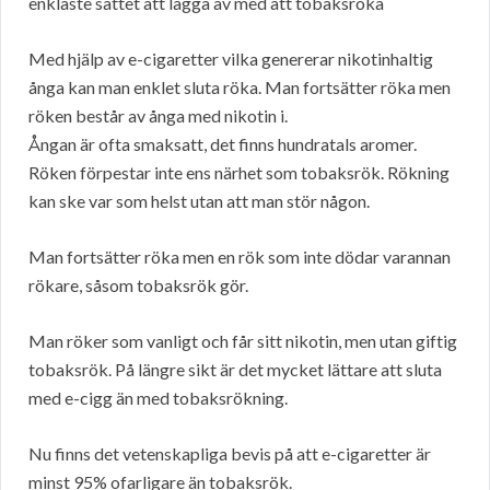
enklaste sättet att lägga av med att tobaksröka
Med hjälp av e-cigaretter vilka genererar nikotinhaltig
ånga kan man enklet sluta röka. Man fortsätter röka men
röken består av ånga med nikotin i.
Ångan är ofta smaksatt, det finns hundratals aromer.
Röken förpestar inte ens närhet som tobaksrök. Rökning
kan ske var som helst utan att man stör någon.
Man fortsätter röka men en rök som inte dödar varannan
rökare, såsom tobaksrök gör.
Man röker som vanligt och får sitt nikotin, men utan giftig
tobaksrök. På längre sikt är det mycket lättare att sluta
med e-cigg än med tobaksrökning.
Nu finns det vetenskapliga bevis på att e-cigaretter är
minst 95% ofarligare än tobaksrök.