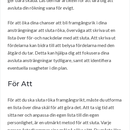
ger bara skada. Läs den här artikeln för att lära dig att
avsluta din rökning vana för evigt.
För att öka dina chanser att bli framgångsrik i dina
ansträngningar att sluta röka, överväga att skriva ut en
lista över för-och nackdelar med att sluta. Att skriva ut
fördelarna kan bidra till att belysa fördelarna med den
åtgärd du tar. Detta kan hjälpa dig att fokusera dina
avsluta ansträngningar tydligare, samt att identifiera
eventuella svagheter i din plan.
För Att
För att du ska sluta röka framgångsrikt, måste du utforma
en lista över dina skäl för att göra det. Att ta sig tid att
sitta ner och anpassa din egen lista till din egen
personlighet, är en utmärkt metod för att sluta. Varje
person åstadkommer sina mål på olika sätt. Du måste lära