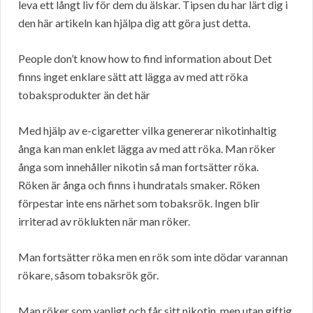
leva ett långt liv för dem du älskar. Tipsen du har lärt dig i
den här artikeln kan hjälpa dig att göra just detta.
People don’t know how to find information about Det
finns inget enklare sätt att lägga av med att röka
tobaksprodukter än det här
Med hjälp av e-cigaretter vilka genererar nikotinhaltig
ånga kan man enklet lägga av med att röka. Man röker
ånga som innehåller nikotin så man fortsätter röka.
Röken är ånga och finns i hundratals smaker. Röken
förpestar inte ens närhet som tobaksrök. Ingen blir
irriterad av röklukten när man röker.
Man fortsätter röka men en rök som inte dödar varannan
rökare, såsom tobaksrök gör.
Man röker som vanligt och får sitt nikotin, men utan giftig