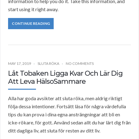
information to help you do it. Take this information, and
start using it right away.
CONTINUE READING
MAY 17, 2019
SLUTA RÖKA
NO COMMENTS
Låt Tobaken Ligga Kvar Och Lär Dig
Att Leva HälsoSammare
Alla har goda avsikter att sluta röka, men aldrig riktigt
följa dessa intentioner. Fortsätt läsa för några värdefulla
tips du kan prova i dina egna ansträngningar att bli en
icke-rökare, för gott. Använd sedan allt du har lärt dig från
ditt dagliga liv, att sluta för resten av ditt liv.