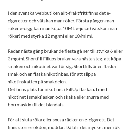
I den svenska webbutiken allt-fraktfritt finns det e-
cigaretter och vätskan man röker. Första gången man
röker e-cigg kan man köpa 10ML e-juice (vätskan man
röker) med styrka 12 mg/ml eller 18/ml ml.
Redan nästa gång brukar de flesta gå ner till styrka 6 eller
3 mg/ml. Shortfill Fillups brukar vara nästa steg, att köpa
smaken och nikotinet var för sig. Shortfills är en flaska
smak och en flaska nikotinbas, för att slippa
nikotinskatten på smakdelen.
Det finns plats för nikotinet i FillUp flaskan. I med
nikotinet i smakflaskan och skaka eller snurra med
borrmaskin till det blandats.
För att sluta röka eller snusa räcker en e-cigarett. Det
finns större rökdon, moddar. Då blir det mycket mer rök