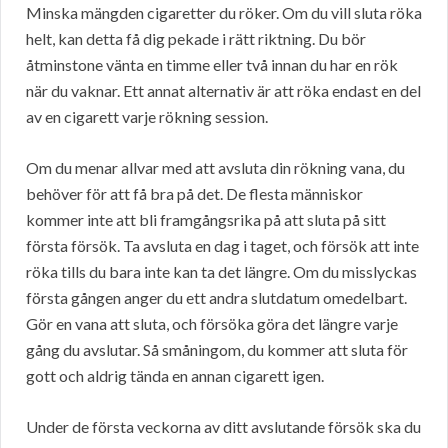
Minska mängden cigaretter du röker. Om du vill sluta röka
helt, kan detta få dig pekade i rätt riktning. Du bör
åtminstone vänta en timme eller två innan du har en rök
när du vaknar. Ett annat alternativ är att röka endast en del
av en cigarett varje rökning session.
Om du menar allvar med att avsluta din rökning vana, du
behöver för att få bra på det. De flesta människor
kommer inte att bli framgångsrika på att sluta på sitt
första försök. Ta avsluta en dag i taget, och försök att inte
röka tills du bara inte kan ta det längre. Om du misslyckas
första gången anger du ett andra slutdatum omedelbart.
Gör en vana att sluta, och försöka göra det längre varje
gång du avslutar. Så småningom, du kommer att sluta för
gott och aldrig tända en annan cigarett igen.
Under de första veckorna av ditt avslutande försök ska du