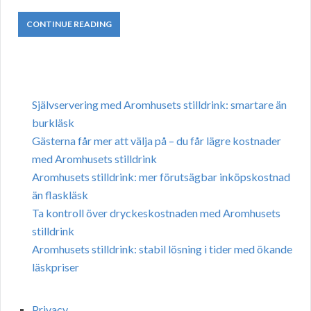
CONTINUE READING
Självservering med Aromhusets stilldrink: smartare än
burkläsk
Gästerna får mer att välja på – du får lägre kostnader
med Aromhusets stilldrink
Aromhusets stilldrink: mer förutsägbar inköpskostnad
än flaskläsk
Ta kontroll över dryckeskostnaden med Aromhusets
stilldrink
Aromhusets stilldrink: stabil lösning i tider med ökande
läskpriser
Privacy