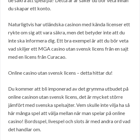
de säkra att spela på? Detta är är saker du bör veta innan
du skapar ett konto.
Naturligtvis har utländska casinon med kända licenser ett
rykte om sig att vara säkra, men det betyder inte att du
inte ska informera dig. Ett bra exempel är att du bör veta
vad skiljer ett MGA casino utan svensk licens från en sajt
med en licens från Curacao.
Online casino utan svensk licens – detta hittar du!
Du kommer att bli imponerad av det grymma utbudet på
online casinon utan svensk licens, det är mycket större
jämfört med svenska spelsajter. Vem skulle inte vilja ha så
här många spel att välja mellan när man spelar på online
casino! Bordsspel, livespel och slots är med andra ord vad
det handlar om.