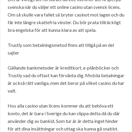
svenska när du väljer ett online casino utan svensk licens.
Om så skulle vara fallet så bryter casinot mot lagen och du
får inte längre skattefria vinster. Du bör prata tillräckligt
bra engelska för att kunna klara av att spela.
Trustly som betalningsmetod finns att tillgå på en del
sajter
Gällande bankmetoder är kreditkort, e-plånböcker och
Trustly vad du oftast kan förvänta dig. Mobila betalningar
är också rätt vanliga, men det beror på vilket casino du har
valt.
Hos alla casino utan licens kommer du att behöva ett
konto, det är bara i Sverige du kan slippa detta då du där
använder dig av bankid. Som tur är är detta inget hinder
för att dina insättningar och uttag ska kunna gå snabbt.