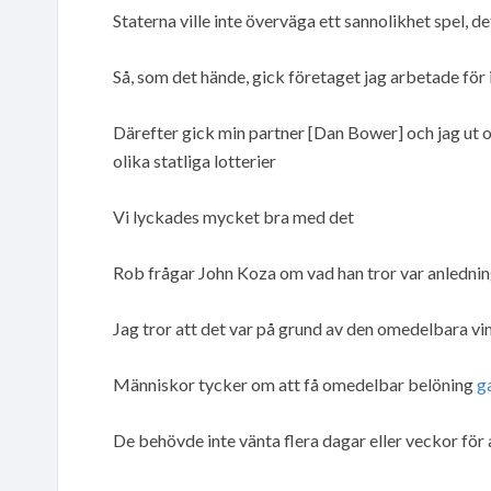
Staterna ville inte överväga ett sannolikhet spel, det
Så, som det hände, gick företaget jag arbetade för
Därefter gick min partner [Dan Bower] och jag ut och
olika statliga lotterier
Vi lyckades mycket bra med det
Rob frågar John Koza om vad han tror var anlednin
Jag tror att det var på grund av den omedelbara vi
Människor tycker om att få omedelbar belöning
g
De behövde inte vänta flera dagar eller veckor för 