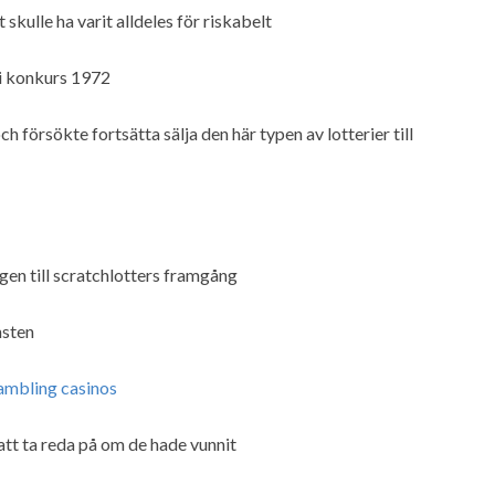
 skulle ha varit alldeles för riskabelt
 i konkurs 1972
 försökte fortsätta sälja den här typen av lotterier till
gen till scratchlotters framgång
nsten
ambling casinos
att ta reda på om de hade vunnit