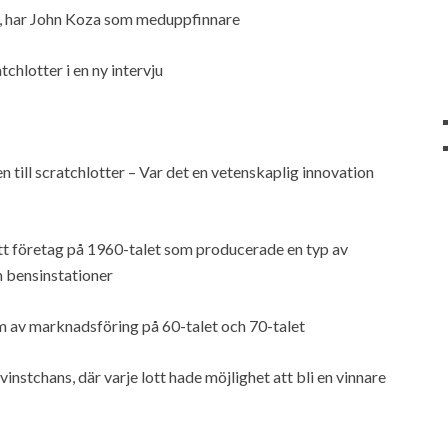
r, har John Koza som meduppfinnare
chlotter i en ny intervju
till scratchlotter – Var det en vetenskaplig innovation
ett företag på 1960-talet som producerade en typ av
h bensinstationer
rm av marknadsföring på 60-talet och 70-talet
vinstchans, där varje lott hade möjlighet att bli en vinnare