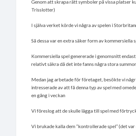
Genom att skrapa rätt symboler på vissa platser ku
Trisslotter)
I själva verket körde vi några av spelen i Storbrit
Så dessa var en extra säker form av kommersiella s
Kommersiella spel genererade i genomsnitt endast någ
relativt säkra då det inte fanns några stora summor
Medan jag arbetade för företaget, besökte vi några 
intresserade av att få denna typ av spel med omedel
en gång i veckan
Vi föreslog att de skulle lägga till spel med förtryck
Vi brukade kalla dem “kontrollerade spel” (det var