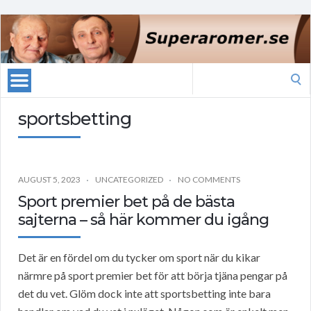
Search
for:
sportsbetting
AUGUST 5, 2023
UNCATEGORIZED
NO COMMENTS
Sport premier bet på de bästa
sajterna – så här kommer du igång
Det är en fördel om du tycker om sport när du kikar
närmre på sport premier bet för att börja tjäna pengar på
det du vet. Glöm dock inte att sportsbetting inte bara