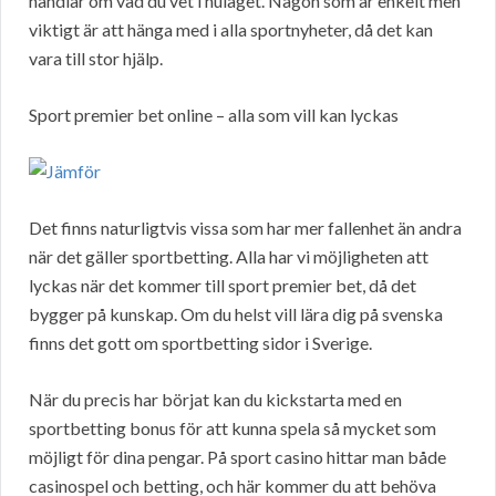
handlar om vad du vet i nuläget. Någon som är enkelt men
viktigt är att hänga med i alla sportnyheter, då det kan
vara till stor hjälp.
Sport premier bet online – alla som vill kan lyckas
Det finns naturligtvis vissa som har mer fallenhet än andra
när det gäller sportbetting. Alla har vi möjligheten att
lyckas när det kommer till sport premier bet, då det
bygger på kunskap. Om du helst vill lära dig på svenska
finns det gott om sportbetting sidor i Sverige.
När du precis har börjat kan du kickstarta med en
sportbetting bonus för att kunna spela så mycket som
möjligt för dina pengar. På sport casino hittar man både
casinospel och betting, och här kommer du att behöva