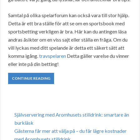
Samtal på olika spelarforum kan också vara till stor hjälp.
Detta är ett bra ställe för att se om en sportsbook med
sportsbetting verkligen är bra. Här kan du antingen läsa
andras åsikter om en viss sajt eller ställa en fråga. Om du
vill lyckas med ditt spelande är detta ett säkert sätt att
komma igång.
travspelaren
Detta gäller varelse du vinner
eller inte på din betting!
CONTINUE READING
Självservering med Aromhusets stilldrink: smartare än
burkläsk
Gästerna får mer att välja på – du får lägre kostnader
med Aromhusets stilldrink