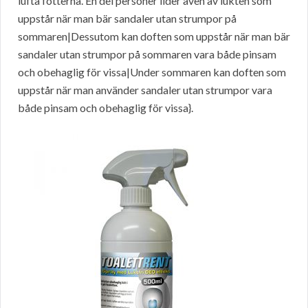
lufta fötterna. En del personer lider även av lukten som
uppstår när man bär sandaler utan strumpor på
sommaren|Dessutom kan doften som uppstår när man bär
sandaler utan strumpor på sommaren vara både pinsam
och obehaglig för vissa|Under sommaren kan doften som
uppstår när man använder sandaler utan strumpor vara
både pinsam och obehaglig för vissa}.