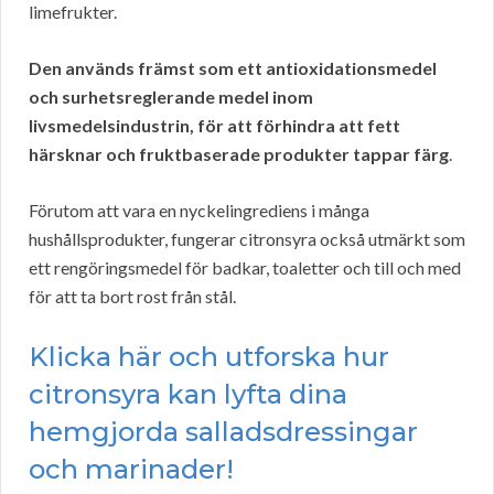
limefrukter.
Den används främst som ett antioxidationsmedel
och surhetsreglerande medel inom
livsmedelsindustrin, för att förhindra att fett
härsknar och fruktbaserade produkter tappar färg
.
Förutom att vara en nyckelingrediens i många
hushållsprodukter, fungerar citronsyra också utmärkt som
ett rengöringsmedel för badkar, toaletter och till och med
för att ta bort rost från stål.
Klicka här och utforska hur
citronsyra kan lyfta dina
hemgjorda salladsdressingar
och marinader!