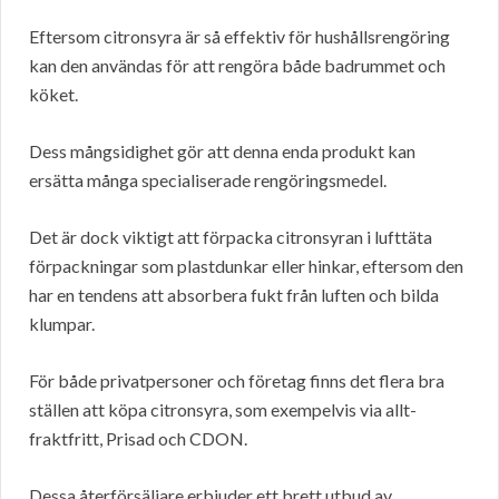
Eftersom citronsyra är så effektiv för hushållsrengöring
kan den användas för att rengöra både badrummet och
köket.
Dess mångsidighet gör att denna enda produkt kan
ersätta många specialiserade rengöringsmedel.
Det är dock viktigt att förpacka citronsyran i lufttäta
förpackningar som plastdunkar eller hinkar, eftersom den
har en tendens att absorbera fukt från luften och bilda
klumpar.
För både privatpersoner och företag finns det flera bra
ställen att köpa citronsyra, som exempelvis via allt-
fraktfritt, Prisad och CDON.
Dessa återförsäljare erbjuder ett brett utbud av