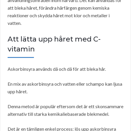
användningsområden inom hårvård. Det kan användas för
att bleka håret, förändra hårfärgen genom kemiska
reaktioner och skydda håret mot klor och metaller i
vatten.
Att lätta upp håret med C-
vitamin
Askorbinsyra används då och då för att bleka hår.
En mix av askorbinsyra och vatten eller schampo kan ljusa
upp håret.
Denna metod är populär eftersom det är ett skonsammare
alternativ till starka kemikaliebaserade blekmedel.
Det är en tämligen enkel process: lös upp askorbinsyra