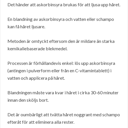
Det händer att askorbinsyra brukas för att ljusa upp håret.
En blandning av askorbinsyra och vatten eller schampo
kan få håret ljusare.
Metoden är omtyckt eftersom den är mildare än starka
kemikaliebaserade blekmedel.
Processen är förhållandevis enkel: lös upp askorbinsyra
(antingen i pulverform eller från en C-vitamintablett) i
vatten och applicera på håret.
Blandningen måste vara kvar i håret i cirka 30-60 minuter
innan den sköljs bort.
Det är oumbärligt att tvätta håret noggrant med schampo
efteråt för att eliminera alla rester.