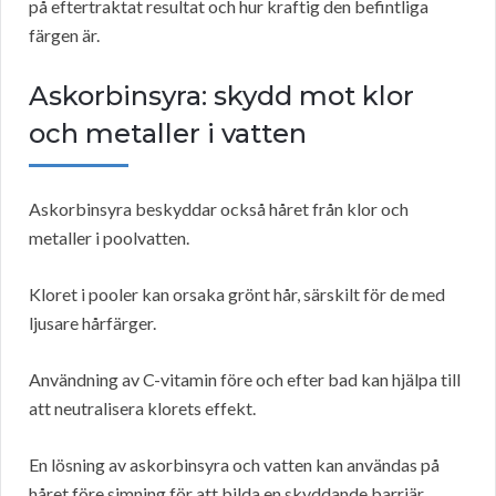
på eftertraktat resultat och hur kraftig den befintliga
färgen är.
Askorbinsyra: skydd mot klor
och metaller i vatten
Askorbinsyra beskyddar också håret från klor och
metaller i poolvatten.
Kloret i pooler kan orsaka grönt hår, särskilt för de med
ljusare hårfärger.
Användning av C-vitamin före och efter bad kan hjälpa till
att neutralisera klorets effekt.
En lösning av askorbinsyra och vatten kan användas på
håret före simning för att bilda en skyddande barriär.