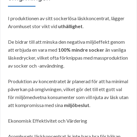
I produktionen av sitt sockerlösa läskkoncentrat, lägger
Aromhuset stor vikt vid
uthållighet
.
De bidrar till att minska den negativa miljöeffekt genom
att erbjuda en vara med
100% mindre socker
än vanliga
läskedrycker, vilket ofta förknippas med massproduktion
av socker och -användning.
Produktion av koncentratet är planerad för att ha minimal
påverkan på omgivningen, vilket gör det till ett gott val
för miljömedvetna konsumenter som vill njuta av läsk utan
att kompromissa med sina
miljöbeslut
.
Ekonomisk Effektivitet och Värdering
Aromhusets läskkoncentrat är inte bara bra för hälsan