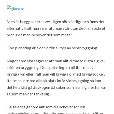
Men är bryggsockret verkligen nödvändigt och finns det
alternativ ifall man inser att man står utan det här sockret
precis då man behöver det som mest?
God planering är a och o för all typ av hembryggning
Något som ska sägas är att man alltid måste rusta sig väl
inför en bryggning. Det spelar ingen roll ifall man vill
brygga vin eller ifall man vill brygga öl med bryggsocker.
Ifall man inte har allt på plats inför vinbryggning så kan
det hela lätt gå åt skogen då saker som jäsning inte funkar
så som man har tänkt sig.
Gå således genom allt som du behöver för din
vinberedning alternativt ölbryggning innan du ens sätter