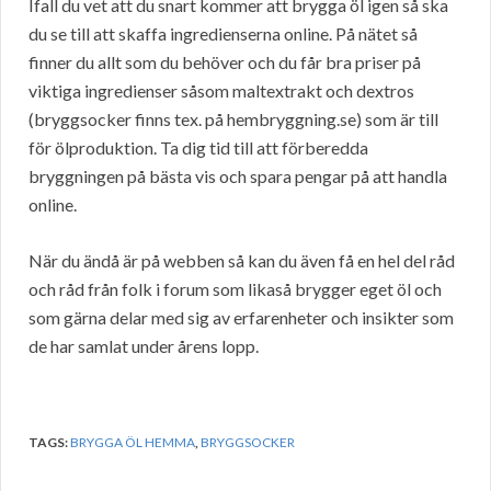
Ifall du vet att du snart kommer att brygga öl igen så ska
du se till att skaffa ingredienserna online. På nätet så
finner du allt som du behöver och du får bra priser på
viktiga ingredienser såsom maltextrakt och dextros
(bryggsocker finns tex. på hembryggning.se) som är till
för ölproduktion. Ta dig tid till att förberedda
bryggningen på bästa vis och spara pengar på att handla
online.
När du ändå är på webben så kan du även få en hel del råd
och råd från folk i forum som likaså brygger eget öl och
som gärna delar med sig av erfarenheter och insikter som
de har samlat under årens lopp.
TAGS:
BRYGGA ÖL HEMMA
,
BRYGGSOCKER