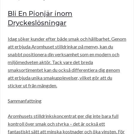
Bli En Pionjär inom
Dryckeslösningar
Idag söker kunder efter både smak och hållbarhet. Genom
att erbjuda Aromhuset stilldrinkar på menyn, kan du
snabbt positionera din verksamhet som en modern och
miljömedveten aktör. Tack vare det breda
smaksortimentet kan du också differentiera dig genom
att erbjuda unika smakupplevelser, vilket gör att du
sticker ut från mängden.
Sammanfattning
Aromhusets stilldrinkskoncentrat ger dig inte bara full
kontroll över smak och styrka – det är också ett
fantastiskt sätt att minska kostnader och öka vinsten. För