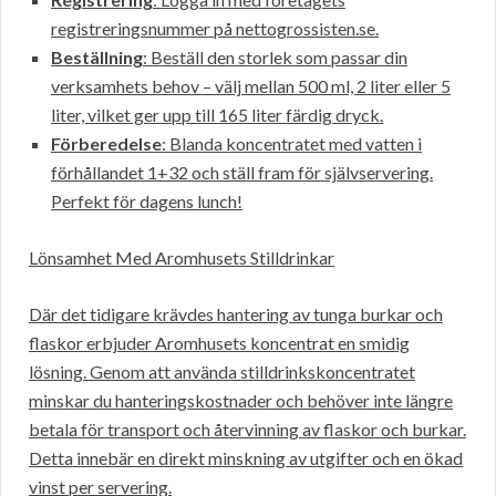
registreringsnummer på nettogrossisten.se.
Beställning
: Beställ den storlek som passar din
verksamhets behov – välj mellan 500 ml, 2 liter eller 5
liter, vilket ger upp till 165 liter färdig dryck.
Förberedelse
: Blanda koncentratet med vatten i
förhållandet 1+32 och ställ fram för självservering.
Perfekt för dagens lunch!
Lönsamhet Med Aromhusets Stilldrinkar
Där det tidigare krävdes hantering av tunga burkar och
flaskor erbjuder Aromhusets koncentrat en smidig
lösning. Genom att använda stilldrinkskoncentratet
minskar du hanteringskostnader och behöver inte längre
betala för transport och återvinning av flaskor och burkar.
Detta innebär en direkt minskning av utgifter och en ökad
vinst per servering.