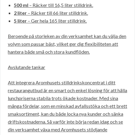
500 ml
– Räcker till 16,5 liter stilldrink.
2 liter
– Räcker till 66 liter stilldrink.
5 liter
– Ger hela 165 liter stilldrink.
Beroende på storleken av din verksamhet kan du välja den
volym som passar bäst, vilket ger dig flexibiliteten att
hantera både små och stora kundflöden.
Avslutande tankar
Att integrera Aromhusets stilldrinkskoncentrat i ditt
restaurangutbud är en smart och enkel lösning för att hålla
lunchpriserna stabila trots ökade kostnader. Med sina
många fördelar, som en minskad avfallsstöka och ett brett
smaksortiment, kan du både locka nya kunder och sänka
driftskostnaderna. Så varför inte börja redan idag och se
din verksamhet växa med Aromhusets stödjande