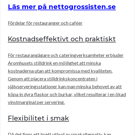
Läs mer på nettogrossisten.se
Fördelar för restauranger och caféer
Kostnadseffektivt och praktiskt
För restaurangägare och cateringverksamheter erbjuder
Aromhusets stilldrink en möjlighet att minska
kostnaderna utan att kompromissa med kvaliteten.
Genom att placera stilldrinkskoncentraten i
självserveringsstationer kan man minska behovet av att
köpa in dyra flaskor och burkar, vilket resulterar i en ökad
vinstmarginal per servering.
Flexibilitet i smak
Då det finns ett brett utbud av smakalternativ, kan