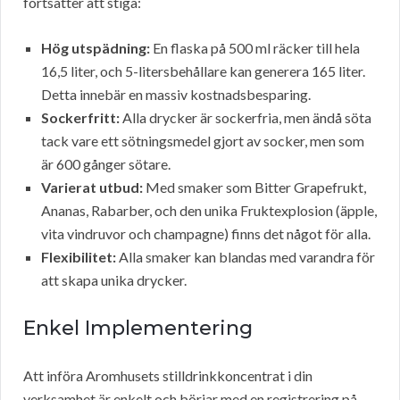
fortsätter att stiga:
Hög utspädning:
En flaska på 500 ml räcker till hela
16,5 liter, och 5-litersbehållare kan generera 165 liter.
Detta innebär en massiv kostnadsbesparing.
Sockerfritt:
Alla drycker är sockerfria, men ändå söta
tack vare ett sötningsmedel gjort av socker, men som
är 600 gånger sötare.
Varierat utbud:
Med smaker som Bitter Grapefrukt,
Ananas, Rabarber, och den unika Fruktexplosion (äpple,
vita vindruvor och champagne) finns det något för alla.
Flexibilitet:
Alla smaker kan blandas med varandra för
att skapa unika drycker.
Enkel Implementering
Att införa Aromhusets stilldrinkkoncentrat i din
verksamhet är enkelt och börjar med en registrering på