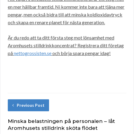
en mer hållbar framtid. Ni kommer inte bara att tjäna mer
pengar, men också bidra till att minska koldioxidavtryck
och skapa en renare planet för nästa generation.
Är du redo att ta ditt första steg mot lönsamhet med
Aromhusets stilldrinkkoncentrat? Registrera ditt företag
på
nettogrossisten.se
och börja spara pengar idag!
Previous Post
Minska belastningen på personalen – låt
Aromhusets stilldrink sköta flödet