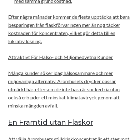
med samma grundkostnad.
Efter några månader kommer de flesta upptäcka att bara
besparingen från flaskförvaringen mer än nog täcker
kostnaden för koncentraten, vilket gör detta till en
lukrativ lösning.
Attraktivt För Hälso- och Miljömedvetna Kunder
Många kunder söker idag hälsosammare och mer
miljövänliga alternativ. Aromhusets drycker passar
utmärkt här, eftersom de inte bara är sockerfria utan
också erbjuder ett minskat klimatavtryck genom att
minska mängden avfall.
En Framtid utan Flaskor
Att välja Aromhusets stilldrinkkoncentrat är ett steg mot