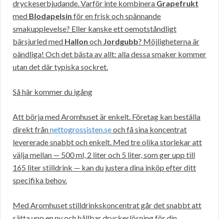
dryckeserbjudande. Varför inte kombinera
Grapefrukt
med
Blodapelsin
för en frisk och spännande
smakupplevelse? Eller kanske ett oemotståndligt
bärsjurled med
Hallon
och
Jordgubb
? Möjligheterna är
oändliga! Och det bästa av allt: alla dessa smaker kommer
utan det där typiska sockret.
Så här kommer du igång
Att börja med Aromhuset är enkelt. Företag kan beställa
direkt från
nettogrossisten.se
och få sina koncentrat
levererade snabbt och enkelt. Med tre olika storlekar att
välja mellan — 500 ml, 2 liter och 5 liter, som ger upp till
165 liter stilldrink — kan du justera dina inköp efter ditt
specifika behov.
Med Aromhuset stilldrinkskoncentrat går det snabbt att
sätta upp en ny och hållbar dryckeslösning för din