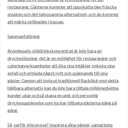
restaurang. Gästerna kommer att uppskatta den fräscha
smaken och det hälsosamma alternativet, och du kommer
att märka skillnaden i kassan.
Sammanfattning
Aromhusets stilldrinkskoncentrat är inte bara en
dryckeslösning; det är en möjlighet för restauranger och
cateringverksamheter att öka sina intäkter, minska sina
avfall och erbjuda något nytt och spännande till sina
gäster. Genom att byta ut traditionell flaskläsk mot detta
hållbara alternativ kan du inte bara tilltala miljömedvetna
kunder, utan också skapa en unik och personlig
dryckesupplevelse som lockar tillbaka gästerna gång på
gång.
Så, varför inte prova? Inspirera dina vänner, samarbeta