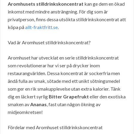
Aromhusets stilldrinkskoncentrat
kan ge dem en ökad
inkomst med mindre ansträngning. För dig som är
privatperson, finns dessa utsökta stilldrinkskoncentrat att
köpa på
allt-fraktfritt.se
.
Vad är Aromhuset stilldrinkskoncentrat?
Aromhuset har utvecklat en serie stilldrinkskoncentrat
som revolutionerar hur vi ser på drycker inom
restaurangvärlden. Dessa koncentrat är sockerfria men
ändå fulla av smak, sötade med ett unikt sötningsmedel
som ger en rik smakupplevelse utan extra kalorier. Tänk
dig en läckert syrlig
Bitter Grapefrukt
eller den exotiska
smaken av
Ananas
, fast utan någon ökning av
midjeomkretsen!
Fördelar med Aromhuset stilldrinkskoncentrat