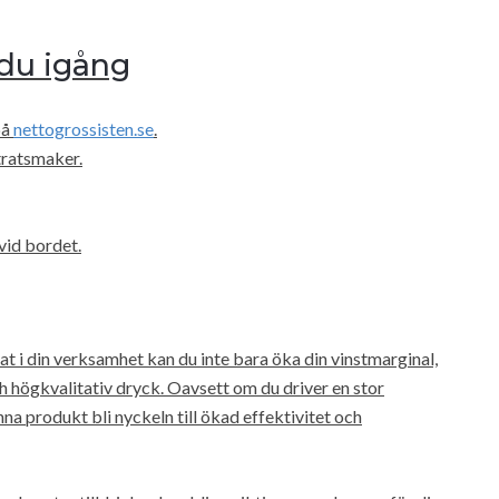
du igång
på
nettogrossisten.se
.
tratsmaker.
 vid bordet.
t i din verksamhet kan du inte bara öka din vinstmarginal,
h högkvalitativ dryck. Oavsett om du driver en stor
na produkt bli nyckeln till ökad effektivitet och