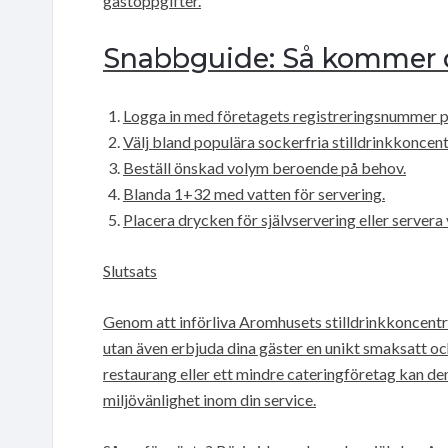
gästöppgifter.
Snabbguide: Så kommer 
Logga in med företagets registreringsnummer 
Välj bland populära sockerfria stilldrinkkoncen
Beställ önskad volym beroende på behov.
Blanda 1+32 med vatten för servering.
Placera drycken för självservering eller servera
Slutsats
Genom att införliva Aromhusets stilldrinkkoncentra
utan även erbjuda dina gäster en unikt smaksatt oc
restaurang eller ett mindre cateringföretag kan den
miljövänlighet inom din service.