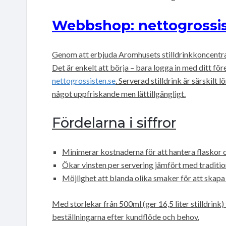
Webbshop: nettogrossis
Genom att erbjuda Aromhusets stilldrinkkoncentrat
Det är enkelt att börja – bara logga in med ditt f
nettogrossisten.se
. Serverad stilldrink är särskilt
något uppfriskande men lättillgängligt.
Fördelarna i siffror
Minimerar kostnaderna för att hantera flaskor 
Ökar vinsten per servering jämfört med traditio
Möjlighet att blanda olika smaker för att skapa
Med storlekar från 500ml (ger 16,5 liter stilldrink) ti
beställningarna efter kundflöde och behov.