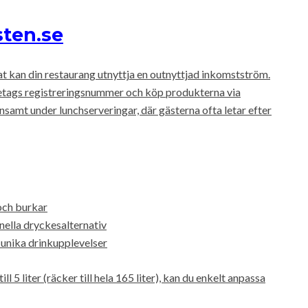
ten.se
 kan din restaurang utnyttja en outnyttjad inkomstström.
öretags registreringsnummer och köp produkterna via
 lönsamt under lunchserveringar, där gästerna ofta letar efter
och burkar
nella dryckesalternativ
 unika drinkupplevelser
ll 5 liter (räcker till hela 165 liter), kan du enkelt anpassa