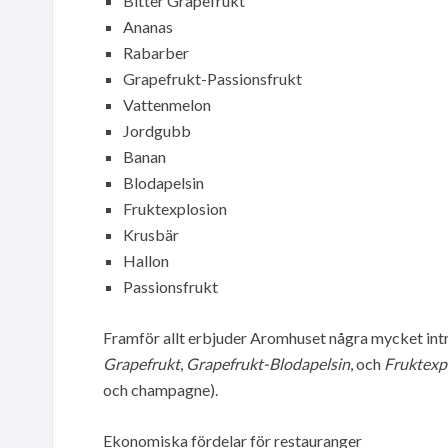
Bitter Grapefrukt
Ananas
Rabarber
Grapefrukt-Passionsfrukt
Vattenmelon
Jordgubb
Banan
Blodapelsin
Fruktexplosion
Krusbär
Hallon
Passionsfrukt
Framför allt erbjuder Aromhuset några mycket int
Grapefrukt
,
Grapefrukt-Blodapelsin
, och
Fruktexp
och champagne).
Ekonomiska fördelar för restauranger