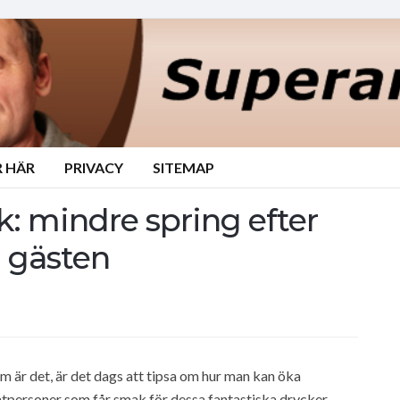
 HÄR
PRIVACY
SITEMAP
k: mindre spring efter
å gästen
 är det, är det dags att tipsa om hur man kan öka
vatpersoner som får smak för dessa fantastiska drycker