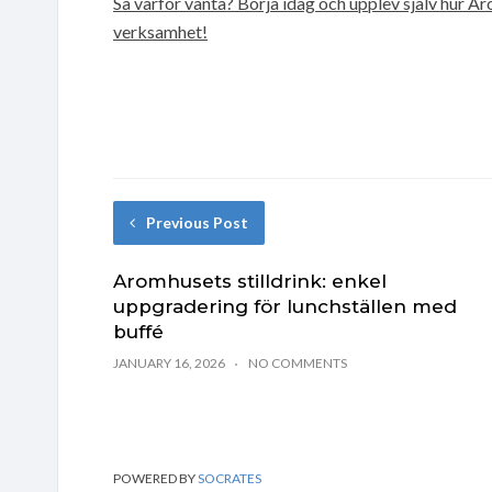
Så varför vänta? Börja idag och upplev själv hur Ar
verksamhet!
Previous Post
Aromhusets stilldrink: enkel
uppgradering för lunchställen med
buffé
JANUARY 16, 2026
NO COMMENTS
POWERED BY
SOCRATES