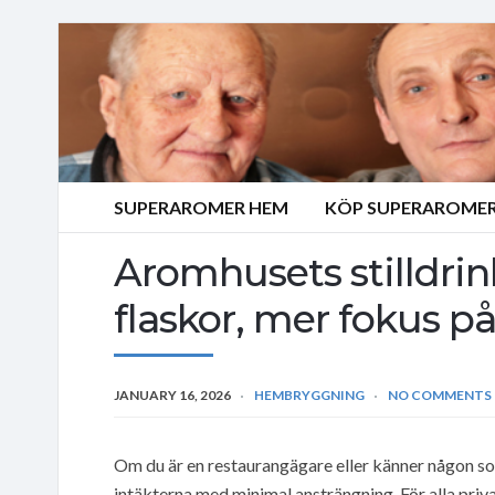
SUPERAROMER HEM
KÖP SUPERAROMER
Aromhusets stilldrin
flaskor, mer fokus p
JANUARY 16, 2026
HEMBRYGGNING
NO COMMENTS
Om du är en restaurangägare eller känner någon som
intäkterna med minimal ansträngning. För alla pri