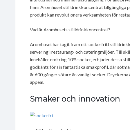
finns Aromhuset stilldrinkkoncentrat tillgängliga 
produkt kan revolutionera verksamheten för resta
Vad är Aromhusets stilldrinkkoncentrat?
Aromhuset har tagit fram ett sockerfritt stilldrink
servering i restaurang- och cateringmiljöer. Till sk
innehåller omkring 10% socker, erbjuder dessa stilld
godkänts för sin fantastiska smakprofil, där sötm
är 600 gånger sötare än vanligt socker. Dryckerna är
appeal.
Smaker och innovation