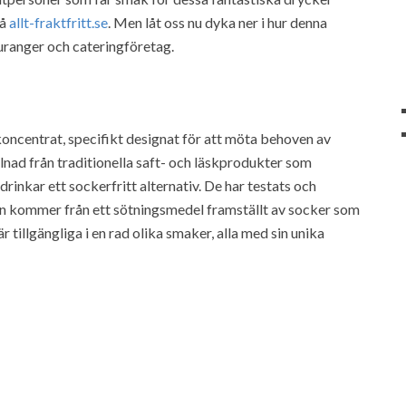
på
allt-fraktfritt.se
. Men låt oss nu dyka ner i hur denna
uranger och cateringföretag.
koncentrat, specifikt designat för att möta behoven av
illnad från traditionella saft- och läskprodukter som
rinkar ett sockerfritt alternativ. De har testats och
an kommer från ett sötningsmedel framställt av socker som
 tillgängliga i en rad olika smaker, alla med sin unika