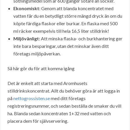
sötningsmedel som är 600 gånger sötare än socker.
Ekonomiskt:
Genom att blanda koncentratet med
vatten får du en betydligt större mängd dryck än om du
köpte färdiga flaskor eller burkar. En flaska med 500
ml räcker exempelvis till hela 16,5 liter stilldrink!
Miljövänligt:
Att minska flaska- och burkhantering ger
inte bara besparingar, utan det minskar även ditt
företags miljöpåverkan.
Så här gör du för att komma igång
Det är enkelt att starta med Aromhusets
stilldrinkskoncentrat. Allt du behöver göra är att logga in
på
nettogrossisten.se
med ditt företags
registreringsnummer, och sedan beställa de smaker du vill
ha. Blanda sedan koncentraten 1+32 med vatten och
placera dem för självservering.