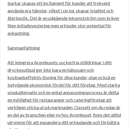
burkar skapas ett incitament för kunder att frekvent
använda era tjänster, vilket i sin tur skapar lojalitet och
återbesök. Det är en pågående inkomstström som kräver
liten initialinvestering men erbjuder stor potential för
avkastning.
Sammanfattning
Att integrera Aromhusets sockerfria stilldrinkar i ditt
dryckesutbud ger inte bara en hälsosam och
kostnadseffektiv lösning för dina kunder, utan också en
betydande ekonomisk fördel för ditt företag. Med starka
smakalternativ och en enkel anpassningsprocess är detta
en möjlighet för restauranger och cateringföretag att
verkligen sticka ut på marknaden. Oavsett om du redan är
en del av branschen eller ny hos Aromhuset, finns det alltid
utrymme för att expandera ditt erbjudande och förbättra