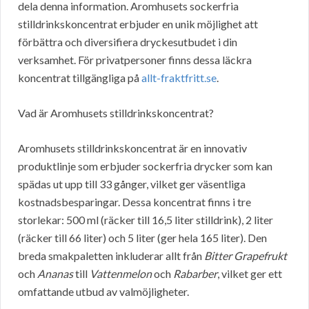
dela denna information. Aromhusets sockerfria
stilldrinkskoncentrat erbjuder en unik möjlighet att
förbättra och diversifiera dryckesutbudet i din
verksamhet. För privatpersoner finns dessa läckra
koncentrat tillgängliga på
allt-fraktfritt.se
.
Vad är Aromhusets stilldrinkskoncentrat?
Aromhusets stilldrinkskoncentrat är en innovativ
produktlinje som erbjuder sockerfria drycker som kan
spädas ut upp till 33 gånger, vilket ger väsentliga
kostnadsbesparingar. Dessa koncentrat finns i tre
storlekar: 500 ml (räcker till 16,5 liter stilldrink), 2 liter
(räcker till 66 liter) och 5 liter (ger hela 165 liter). Den
breda smakpaletten inkluderar allt från
Bitter Grapefrukt
och
Ananas
till
Vattenmelon
och
Rabarber
, vilket ger ett
omfattande utbud av valmöjligheter.