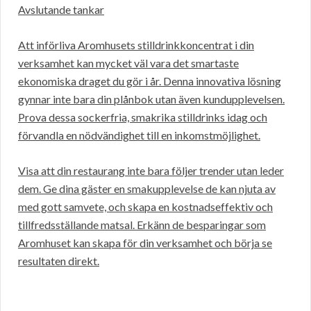
Avslutande tankar
Att införliva Aromhusets stilldrinkkoncentrat i din
verksamhet kan mycket väl vara det smartaste
ekonomiska draget du gör i år. Denna innovativa lösning
gynnar inte bara din plånbok utan även kundupplevelsen.
Prova dessa sockerfria, smakrika stilldrinks idag och
förvandla en nödvändighet till en inkomstmöjlighet.
Visa att din restaurang inte bara följer trender utan leder
dem. Ge dina gäster en smakupplevelse de kan njuta av
med gott samvete, och skapa en kostnadseffektiv och
tillfredsställande matsal. Erkänn de besparingar som
Aromhuset kan skapa för din verksamhet och börja se
resultaten direkt.