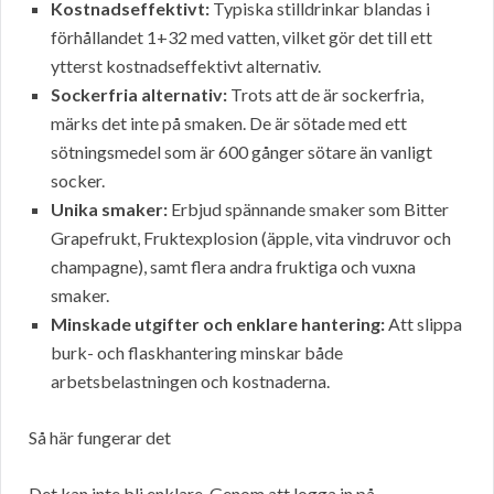
Kostnadseffektivt:
Typiska stilldrinkar blandas i
förhållandet 1+32 med vatten, vilket gör det till ett
ytterst kostnadseffektivt alternativ.
Sockerfria alternativ:
Trots att de är sockerfria,
märks det inte på smaken. De är sötade med ett
sötningsmedel som är 600 gånger sötare än vanligt
socker.
Unika smaker:
Erbjud spännande smaker som Bitter
Grapefrukt, Fruktexplosion (äpple, vita vindruvor och
champagne), samt flera andra fruktiga och vuxna
smaker.
Minskade utgifter och enklare hantering:
Att slippa
burk- och flaskhantering minskar både
arbetsbelastningen och kostnaderna.
Så här fungerar det
Det kan inte bli enklare. Genom att logga in på