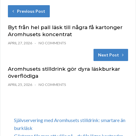
Previous Post
Byt från hel pall läsk till några få kartonger
Aromhusets koncentrat
APRIL 27, 2026
NO COMMENTS
Next Post
Aromhusets stilldrink gör dyra läskburkar
överflödiga
APRIL 25, 2026
NO COMMENTS
Självservering med Aromhusets stilldrink: smartare än
burkläsk
Gästerna får mer att välja på – du får lägre kostnader