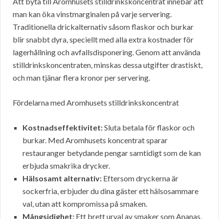
Att byta till Aromhusets stilldrinkskoncentrat innebär att
man kan öka vinstmarginalen på varje servering.
Traditionella drickalternativ såsom flaskor och burkar
blir snabbt dyra, speciellt med alla extra kostnader för
lagerhållning och avfallsdisponering. Genom att använda
stilldrinkskoncentraten, minskas dessa utgifter drastiskt,
och man tjänar flera kronor per servering.
Fördelarna med Aromhusets stilldrinkskoncentrat
Kostnadseffektivitet:
Sluta betala för flaskor och
burkar. Med Aromhusets koncentrat sparar
restauranger betydande pengar samtidigt som de kan
erbjuda smakrika drycker.
Hälsosamt alternativ:
Eftersom dryckerna är
sockerfria, erbjuder du dina gäster ett hälsosammare
val, utan att kompromissa på smaken.
Mångsidighet:
Ett brett urval av smaker som Ananas,