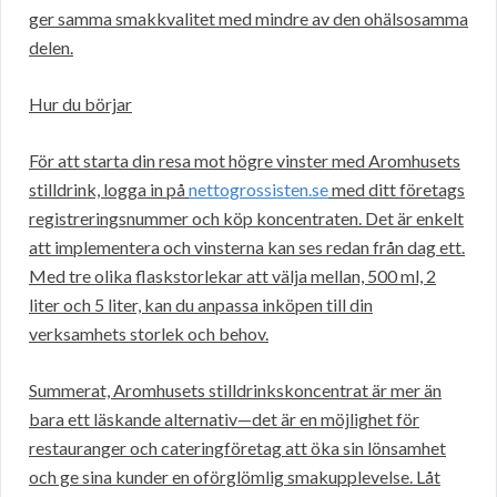
ger samma smakkvalitet med mindre av den ohälsosamma
delen.
Hur du börjar
För att starta din resa mot högre vinster med Aromhusets
stilldrink, logga in på
nettogrossisten.se
med ditt företags
registreringsnummer och köp koncentraten. Det är enkelt
att implementera och vinsterna kan ses redan från dag ett.
Med tre olika flaskstorlekar att välja mellan, 500 ml, 2
liter och 5 liter, kan du anpassa inköpen till din
verksamhets storlek och behov.
Summerat, Aromhusets stilldrinkskoncentrat är mer än
bara ett läskande alternativ—det är en möjlighet för
restauranger och cateringföretag att öka sin lönsamhet
och ge sina kunder en oförglömlig smakupplevelse. Låt