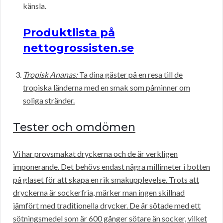
känsla.
Produktlista på
nettogrossisten.se
Tropisk Ananas:
Ta dina gäster på en resa till de
tropiska länderna med en smak som påminner om
soliga stränder.
Tester och omdömen
Vi har provsmakat dryckerna och de är verkligen
imponerande. Det behövs endast några millimeter i botten
på glaset för att skapa en rik smakupplevelse. Trots att
dryckerna är sockerfria, märker man ingen skillnad
jämfört med traditionella drycker. De är sötade med ett
sötningsmedel som är 600 gånger sötare än socker, vilket