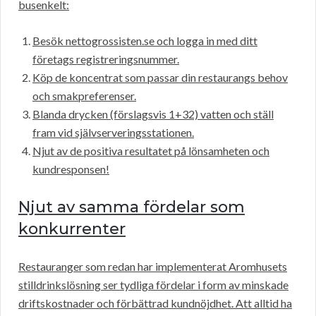
busenkelt:
Besök nettogrossisten.se och logga in med ditt
företags registreringsnummer.
Köp de koncentrat som passar din restaurangs behov
och smakpreferenser.
Blanda drycken (förslagsvis 1+32) vatten och ställ
fram vid självserveringsstationen.
Njut av de positiva resultatet på lönsamheten och
kundresponsen!
Njut av samma fördelar som
konkurrenter
Restauranger som redan har implementerat Aromhusets
stilldrinkslösning ser tydliga fördelar i form av minskade
driftskostnader och förbättrad kundnöjdhet. Att alltid ha