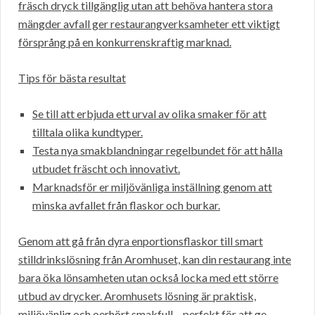
fräsch dryck tillgänglig utan att behöva hantera stora
mängder avfall ger restaurangverksamheter ett viktigt
försprång på en konkurrenskraftig marknad.
Tips för bästa resultat
Se till att erbjuda ett urval av olika smaker för att
tilltala olika kundtyper.
Testa nya smakblandningar regelbundet för att hålla
utbudet fräscht och innovativt.
Marknadsför er miljövänliga inställning genom att
minska avfallet från flaskor och burkar.
Genom att gå från dyra enportionsflaskor till smart
stilldrinkslösning från Aromhuset, kan din restaurang inte
bara öka lönsamheten utan också locka med ett större
utbud av drycker. Aromhusets lösning är praktisk,
miljövänlig och oerhört smakfull – perfekt för att ge