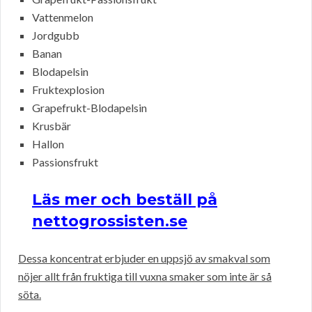
Vattenmelon
Jordgubb
Banan
Blodapelsin
Fruktexplosion
Grapefrukt-Blodapelsin
Krusbär
Hallon
Passionsfrukt
Läs mer och beställ på
nettogrossisten.se
Dessa koncentrat erbjuder en uppsjö av smakval som
nöjer allt från fruktiga till vuxna smaker som inte är så
söta.