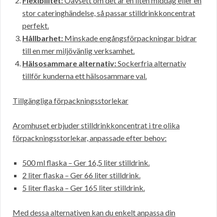
Flexibilitet:
Oavsett om det är en liten middag eller en
stor cateringhändelse, så passar stilldrinkkoncentrat
perfekt.
Hållbarhet:
Minskade engångsförpackningar bidrar
till en mer miljövänlig verksamhet.
Hälsosammare alternativ:
Sockerfria alternativ
tillför kunderna ett hälsosammare val.
Tillgängliga förpackningsstorlekar
Aromhuset erbjuder stilldrinkkoncentrat i tre olika
förpackningsstorlekar, anpassade efter behov:
500 ml flaska – Ger 16,5 liter stilldrink.
2 liter flaska – Ger 66 liter stilldrink.
5 liter flaska – Ger 165 liter stilldrink.
Med dessa alternativen kan du enkelt anpassa din