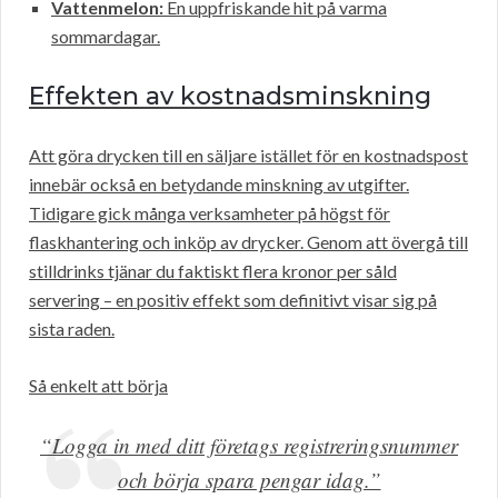
Vattenmelon:
En uppfriskande hit på varma
sommardagar.
Effekten av kostnadsminskning
Att göra drycken till en säljare istället för en kostnadspost
innebär också en betydande minskning av utgifter.
Tidigare gick många verksamheter på högst för
flaskhantering och inköp av drycker. Genom att övergå till
stilldrinks tjänar du faktiskt flera kronor per såld
servering – en positiv effekt som definitivt visar sig på
sista raden.
Så enkelt att börja
“Logga in med ditt företags registreringsnummer
och börja spara pengar idag.”