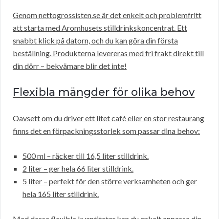
Genom nettogrossisten.se är det enkelt och problemfritt
att starta med Aromhusets stilldrinkskoncentrat. Ett
snabbt klick på datorn, och du kan göra din första
beställning. Produkterna levereras med fri frakt direkt till
din dörr – bekvämare blir det inte!
Flexibla mängder för olika behov
Oavsett om du driver ett litet café eller en stor restaurang
finns det en förpackningsstorlek som passar dina behov:
500 ml – räcker till 16,5 liter stilldrink.
2 liter – ger hela 66 liter stilldrink.
5 liter – perfekt för den större verksamheten och ger
hela 165 liter stilldrink.
Med dessa flexibla kvantiteter kan du enkelt anpassa din