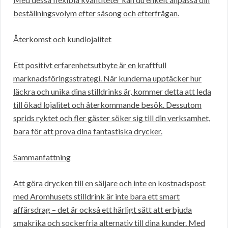
beställningsvolym efter säsong och efterfrågan.
Återkomst och kundlojalitet
Ett positivt erfarenhetsutbyte är en kraftfull
marknadsföringsstrategi. När kunderna upptäcker hur
läckra och unika dina stilldrinks är, kommer detta att leda
till ökad lojalitet och återkommande besök. Dessutom
sprids ryktet och fler gäster söker sig till din verksamhet,
bara för att prova dina fantastiska drycker.
Sammanfattning
Att göra drycken till en säljare och inte en kostnadspost
med Aromhusets stilldrink är inte bara ett smart
affärsdrag – det är också ett härligt sätt att erbjuda
smakrika och sockerfria alternativ till dina kunder. Med