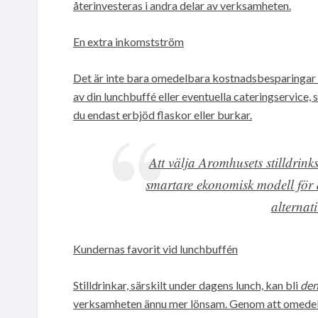
återinvesteras i andra delar av verksamheten.
En extra inkomstström
Det är inte bara omedelbara kostnadsbesparingar du
av din lunchbuffé eller eventuella cateringservice, s
du endast erbjöd flaskor eller burkar.
Att välja Aromhusets stilldrink
smartare ekonomisk modell för d
alternati
Kundernas favorit vid lunchbuffén
Stilldrinkar, särskilt under dagens lunch, kan bli
de
verksamheten ännu mer lönsam. Genom att omedel