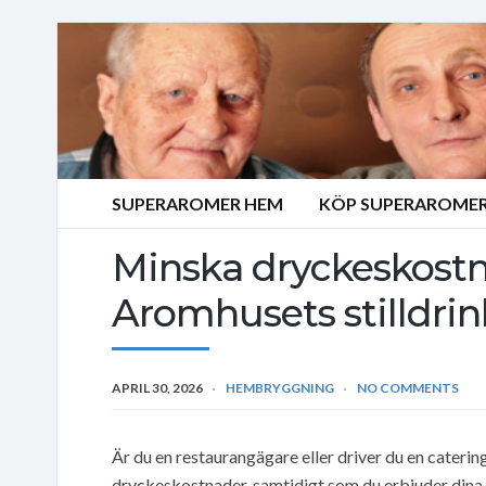
SUPERAROMER HEM
KÖP SUPERAROMER
Minska dryckeskost
Aromhusets stilldrin
APRIL 30, 2026
HEMBRYGGNING
NO COMMENTS
Är du en restaurangägare eller driver du en cateri
dryckeskostnader, samtidigt som du erbjuder dina k