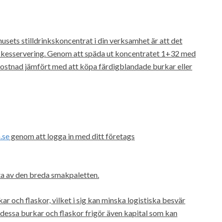
sets stilldrinkskoncentrat i din verksamhet är att det
yckesservering. Genom att späda ut koncentratet 1+32 med
 kostnad jämfört med att köpa färdigblandade burkar eller
.se
genom att logga in med ditt företags
juta av den breda smakpaletten.
r och flaskor, vilket i sig kan minska logistiska besvär
dessa burkar och flaskor frigör även kapital som kan