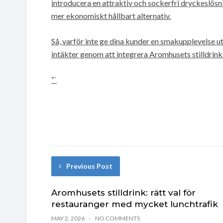
introducera en attraktiv och sockerfri dryckeslösnin
mer ekonomiskt hållbart alternativ.
Så, varför inte ge dina kunder en smakupplevelse u
intäkter genom att integrera Aromhusets stilldrink
“`
Previous Post
Aromhusets stilldrink: rätt val för
restauranger med mycket lunchtrafik
MAY 2, 2026
NO COMMENTS