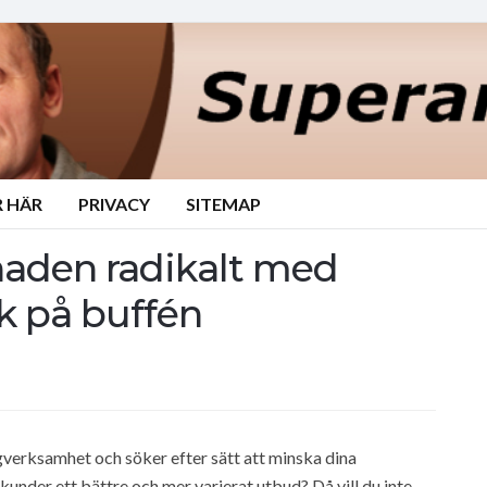
 HÄR
PRIVACY
SITEMAP
naden radikalt med
k på buffén
ngverksamhet och söker efter sätt att minska dina
under ett bättre och mer varierat utbud? Då vill du inte