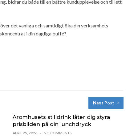
g, bidrar du både till en bättre kundupplevelse och till ett
töver det vanliga och samtidigt öka din verksamhets
skoncentrat i din dagliga buffé?
Next Post
Aromhusets stilldrink låter dig styra
prisbilden på din lunchdryck
APRIL 29, 2026
NO COMMENTS