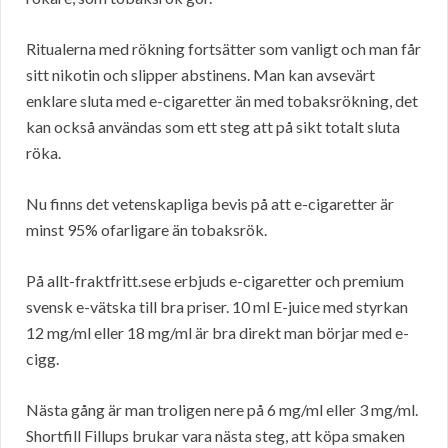
Ritualerna med rökning fortsätter som vanligt och man får
sitt nikotin och slipper abstinens. Man kan avsevärt
enklare sluta med e-cigaretter än med tobaksrökning, det
kan också användas som ett steg att på sikt totalt sluta
röka.
Nu finns det vetenskapliga bevis på att e-cigaretter är
minst 95% ofarligare än tobaksrök.
På allt-fraktfritt.sese erbjuds e-cigaretter och premium
svensk e-vätska till bra priser. 10 ml E-juice med styrkan
12 mg/ml eller 18 mg/ml är bra direkt man börjar med e-
cigg.
Nästa gång är man troligen nere på 6 mg/ml eller 3 mg/ml.
Shortfill Fillups brukar vara nästa steg, att köpa smaken