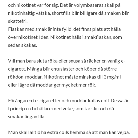
och nikotinet var för sig. Det är volymbaseras skall på
nikotinhaltig vätska, shortfills blir billigare då smaken blir
skattefri.
Flaskan med smak är inte fylld, det finns plats att hälla
över nikotinet i den. Nikotinet hälls i smakflaskan, som
sedan skakas.
Vill man bara sluta röka eller snusa så räcker en vanlig e-
cigarett. Många blir entusiaster och köper då större
rökdon, moddar. Nikotinet måste minskas till 3 mg/ml
eller lägre då moddar ger mycket mer rök.
Förångaren i e-cigaretter och moddar kallas coil. Dessa är
i princip en behållare med veke, som tar slut och då
smakar ångan illa.
Man skall alltid ha extra coils hemma så att man kan vejpa.