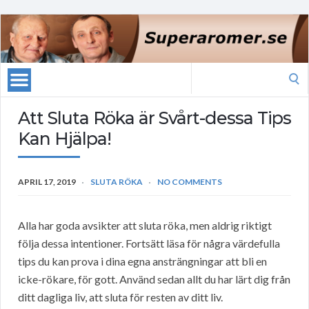
Search
for:
Att Sluta Röka är Svårt-dessa Tips
Kan Hjälpa!
APRIL 17, 2019
SLUTA RÖKA
NO COMMENTS
Alla har goda avsikter att sluta röka, men aldrig riktigt
följa dessa intentioner. Fortsätt läsa för några värdefulla
tips du kan prova i dina egna ansträngningar att bli en
icke-rökare, för gott. Använd sedan allt du har lärt dig från
ditt dagliga liv, att sluta för resten av ditt liv.