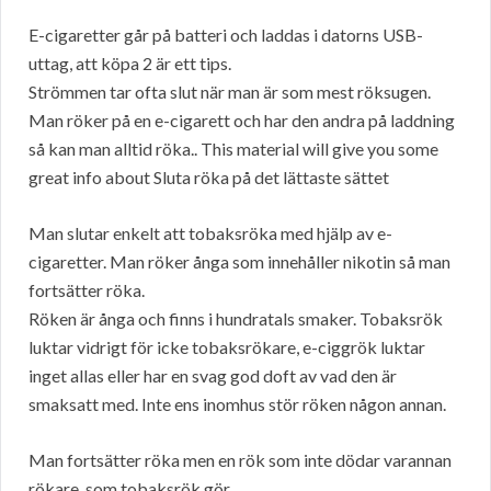
E-cigaretter går på batteri och laddas i datorns USB-
uttag, att köpa 2 är ett tips.
Strömmen tar ofta slut när man är som mest röksugen.
Man röker på en e-cigarett och har den andra på laddning
så kan man alltid röka.. This material will give you some
great info about Sluta röka på det lättaste sättet
Man slutar enkelt att tobaksröka med hjälp av e-
cigaretter. Man röker ånga som innehåller nikotin så man
fortsätter röka.
Röken är ånga och finns i hundratals smaker. Tobaksrök
luktar vidrigt för icke tobaksrökare, e-ciggrök luktar
inget allas eller har en svag god doft av vad den är
smaksatt med. Inte ens inomhus stör röken någon annan.
Man fortsätter röka men en rök som inte dödar varannan
rökare, som tobaksrök gör.