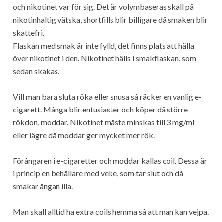
och nikotinet var för sig. Det är volymbaseras skall på
nikotinhaltig vätska, shortfills blir billigare då smaken blir
skattefri.
Flaskan med smak är inte fylld, det finns plats att hälla
över nikotinet i den. Nikotinet hälls i smakflaskan, som
sedan skakas.
Vill man bara sluta röka eller snusa så räcker en vanlig e-
cigarett. Många blir entusiaster och köper då större
rökdon, moddar. Nikotinet måste minskas till 3 mg/ml
eller lägre då moddar ger mycket mer rök.
Förångaren i e-cigaretter och moddar kallas coil. Dessa är
i princip en behållare med veke, som tar slut och då
smakar ångan illa.
Man skall alltid ha extra coils hemma så att man kan vejpa.