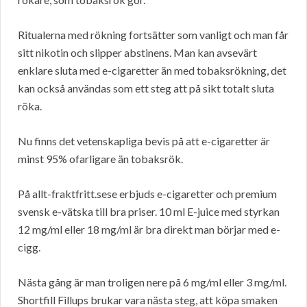
Ritualerna med rökning fortsätter som vanligt och man får
sitt nikotin och slipper abstinens. Man kan avsevärt
enklare sluta med e-cigaretter än med tobaksrökning, det
kan också användas som ett steg att på sikt totalt sluta
röka.
Nu finns det vetenskapliga bevis på att e-cigaretter är
minst 95% ofarligare än tobaksrök.
På allt-fraktfritt.sese erbjuds e-cigaretter och premium
svensk e-vätska till bra priser. 10 ml E-juice med styrkan
12 mg/ml eller 18 mg/ml är bra direkt man börjar med e-
cigg.
Nästa gång är man troligen nere på 6 mg/ml eller 3 mg/ml.
Shortfill Fillups brukar vara nästa steg, att köpa smaken