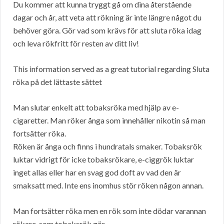
Du kommer att kunna tryggt gå om dina återstående
dagar och år, att veta att rökning är inte längre något du
behöver göra. Gör vad som krävs för att sluta röka idag
och leva rökfritt för resten av ditt liv!
This information served as a great tutorial regarding Sluta
röka på det lättaste sättet
Man slutar enkelt att tobaksröka med hjälp av e-
cigaretter. Man röker ånga som innehåller nikotin så man
fortsätter röka.
Röken är ånga och finns i hundratals smaker. Tobaksrök
luktar vidrigt för icke tobaksrökare, e-ciggrök luktar
inget allas eller har en svag god doft av vad den är
smaksatt med. Inte ens inomhus stör röken någon annan.
Man fortsätter röka men en rök som inte dödar varannan
rökare, som tobaksrök gör.