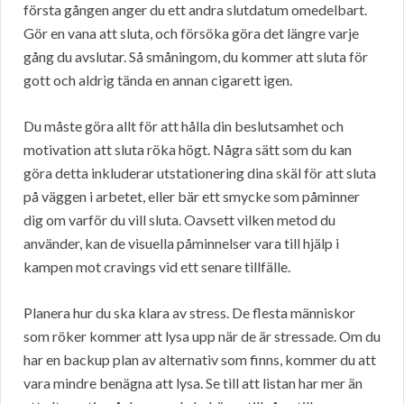
första gången anger du ett andra slutdatum omedelbart.
Gör en vana att sluta, och försöka göra det längre varje
gång du avslutar. Så småningom, du kommer att sluta för
gott och aldrig tända en annan cigarett igen.
Du måste göra allt för att hålla din beslutsamhet och
motivation att sluta röka högt. Några sätt som du kan
göra detta inkluderar utstationering dina skäl för att sluta
på väggen i arbetet, eller bär ett smycke som påminner
dig om varför du vill sluta. Oavsett vilken metod du
använder, kan de visuella påminnelser vara till hjälp i
kampen mot cravings vid ett senare tillfälle.
Planera hur du ska klara av stress. De flesta människor
som röker kommer att lysa upp när de är stressade. Om du
har en backup plan av alternativ som finns, kommer du att
vara mindre benägna att lysa. Se till att listan har mer än