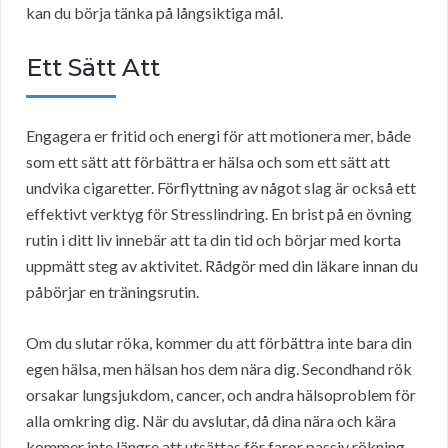
kan du börja tänka på långsiktiga mål.
Ett Sätt Att
Engagera er fritid och energi för att motionera mer, både
som ett sätt att förbättra er hälsa och som ett sätt att
undvika cigaretter. Förflyttning av något slag är också ett
effektivt verktyg för Stresslindring. En brist på en övning
rutin i ditt liv innebär att ta din tid och börjar med korta
uppmätt steg av aktivitet. Rådgör med din läkare innan du
påbörjar en träningsrutin.
Om du slutar röka, kommer du att förbättra inte bara din
egen hälsa, men hälsan hos dem nära dig. Secondhand rök
orsakar lungsjukdom, cancer, och andra hälsoproblem för
alla omkring dig. När du avslutar, då dina nära och kära
kommer inte längre att utsättas för faror passiv rökning