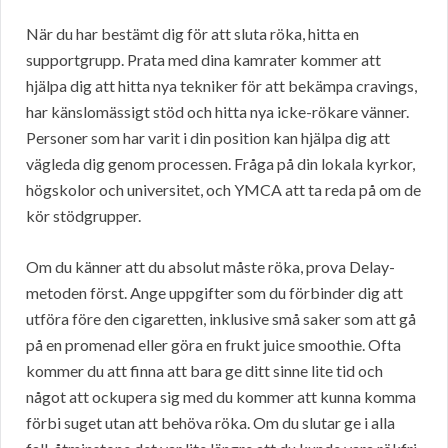
När du har bestämt dig för att sluta röka, hitta en
supportgrupp. Prata med dina kamrater kommer att
hjälpa dig att hitta nya tekniker för att bekämpa cravings,
har känslomässigt stöd och hitta nya icke-rökare vänner.
Personer som har varit i din position kan hjälpa dig att
vägleda dig genom processen. Fråga på din lokala kyrkor,
högskolor och universitet, och YMCA att ta reda på om de
kör stödgrupper.
Om du känner att du absolut måste röka, prova Delay-
metoden först. Ange uppgifter som du förbinder dig att
utföra före den cigaretten, inklusive små saker som att gå
på en promenad eller göra en frukt juice smoothie. Ofta
kommer du att finna att bara ge ditt sinne lite tid och
något att ockupera sig med du kommer att kunna komma
förbi suget utan att behöva röka. Om du slutar ge i alla