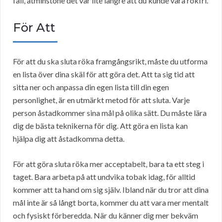
fall, åtminstone det var lite längre att du kunde vara rökfri.
För Att
För att du ska sluta röka framgångsrikt, måste du utforma
en lista över dina skäl för att göra det. Att ta sig tid att
sitta ner och anpassa din egen lista till din egen
personlighet, är en utmärkt metod för att sluta. Varje
person åstadkommer sina mål på olika sätt. Du måste lära
dig de bästa teknikerna för dig. Att göra en lista kan
hjälpa dig att åstadkomma detta.
För att göra sluta röka mer acceptabelt, bara ta ett steg i
taget. Bara arbeta på att undvika tobak idag, för alltid
kommer att ta hand om sig själv. Ibland när du tror att dina
mål inte är så långt borta, kommer du att vara mer mentalt
och fysiskt förberedda. När du känner dig mer bekväm