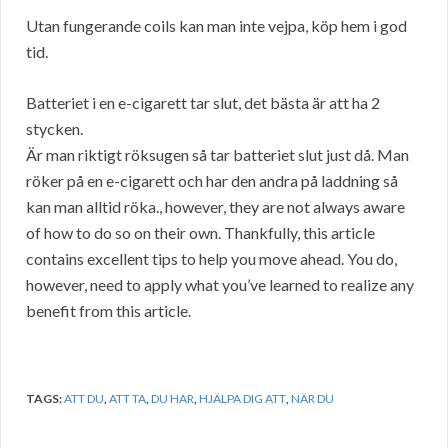
Utan fungerande coils kan man inte vejpa, köp hem i god
tid.
Batteriet i en e-cigarett tar slut, det bästa är att ha 2
stycken.
Är man riktigt röksugen så tar batteriet slut just då. Man
röker på en e-cigarett och har den andra på laddning så
kan man alltid röka., however, they are not always aware
of how to do so on their own. Thankfully, this article
contains excellent tips to help you move ahead. You do,
however, need to apply what you’ve learned to realize any
benefit from this article.
TAGS:
ATT DU
,
ATT TA
,
DU HAR
,
HJÄLPA DIG ATT
,
NÄR DU