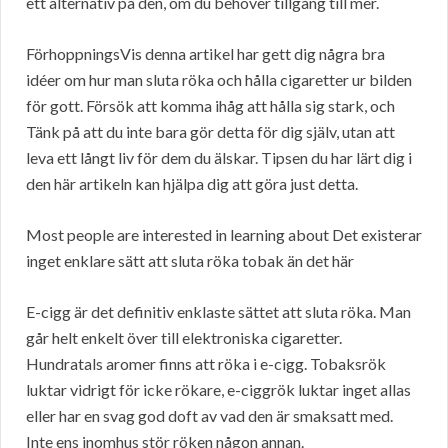
ett alternativ på den, om du behöver tillgång till mer.
FörhoppningsVis denna artikel har gett dig några bra
idéer om hur man sluta röka och hålla cigaretter ur bilden
för gott. Försök att komma ihåg att hålla sig stark, och
Tänk på att du inte bara gör detta för dig själv, utan att
leva ett långt liv för dem du älskar. Tipsen du har lärt dig i
den här artikeln kan hjälpa dig att göra just detta.
Most people are interested in learning about Det existerar
inget enklare sätt att sluta röka tobak än det här
E-cigg är det definitiv enklaste sättet att sluta röka. Man
går helt enkelt över till elektroniska cigaretter.
Hundratals aromer finns att röka i e-cigg. Tobaksrök
luktar vidrigt för icke rökare, e-ciggrök luktar inget allas
eller har en svag god doft av vad den är smaksatt med.
Inte ens inomhus stör röken någon annan.