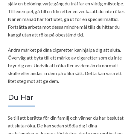
själv en belöning varje gång du träffar en viktig milstolpe.
Till exempel, gå till en film efter en vecka att du inte röker.
När en månad har förflutet, gå ut för en speciell måltid.
Fortsätta arbeta mot dessa mindre mål tills du hittar du
kan gå utan att röka på obestämd tid.
Ändra märket på dina cigaretter kan hjälpa dig att sluta.
Överväg att byta till ett märke av cigaretter som du inte
bryr dig om. Undvik att röka fler av dem än du normalt
skulle eller andas in dem på olika sätt. Detta kan vara ett
litet steg mot att ge dem.
Du Har
Se till att berätta för din familj och vänner du har beslutat
att sluta röka. De kan sedan stödja dig i dina
ansträngningar. Ju mer stöd du har, desto mer motivation