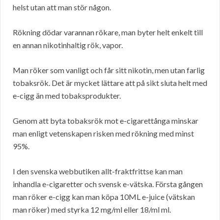
helst utan att man stör någon.
Rökning dödar varannan rökare, man byter helt enkelt till
en annan nikotinhaltig rök, vapor.
Man röker som vanligt och får sitt nikotin, men utan farlig
tobaksrök. Det är mycket lättare att på sikt sluta helt med
e-cigg än med tobaksprodukter.
Genom att byta tobaksrök mot e-cigarettånga minskar
man enligt vetenskapen risken med rökning med minst
95%.
I den svenska webbutiken allt-fraktfrittse kan man
inhandla e-cigaretter och svensk e-vätska. Första gången
man röker e-cigg kan man köpa 10ML e-juice (vätskan
man röker) med styrka 12 mg/ml eller 18/ml ml.