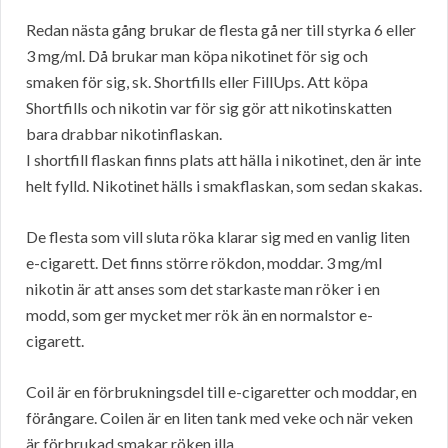
Redan nästa gång brukar de flesta gå ner till styrka 6 eller
3 mg/ml. Då brukar man köpa nikotinet för sig och
smaken för sig, sk. Shortfills eller FillUps. Att köpa
Shortfills och nikotin var för sig gör att nikotinskatten
bara drabbar nikotinflaskan.
I shortfill flaskan finns plats att hälla i nikotinet, den är inte
helt fylld. Nikotinet hälls i smakflaskan, som sedan skakas.
De flesta som vill sluta röka klarar sig med en vanlig liten
e-cigarett. Det finns större rökdon, moddar. 3 mg/ml
nikotin är att anses som det starkaste man röker i en
modd, som ger mycket mer rök än en normalstor e-
cigarett.
Coil är en förbrukningsdel till e-cigaretter och moddar, en
förångare. Coilen är en liten tank med veke och när veken
är förbrukad smakar röken illa.