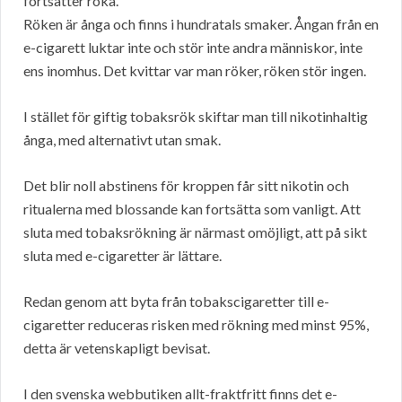
fortsätter röka.
Röken är ånga och finns i hundratals smaker. Ångan från en
e-cigarett luktar inte och stör inte andra människor, inte
ens inomhus. Det kvittar var man röker, röken stör ingen.
I stället för giftig tobaksrök skiftar man till nikotinhaltig
ånga, med alternativt utan smak.
Det blir noll abstinens för kroppen får sitt nikotin och
ritualerna med blossande kan fortsätta som vanligt. Att
sluta med tobaksrökning är närmast omöjligt, att på sikt
sluta med e-cigaretter är lättare.
Redan genom att byta från tobakscigaretter till e-
cigaretter reduceras risken med rökning med minst 95%,
detta är vetenskapligt bevisat.
I den svenska webbutiken allt-fraktfritt finns det e-